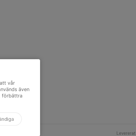
att vår
 används även
t förbättra
ändiga
Levererat