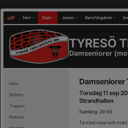
Herr
Dam
Junior
Barn/Ungdom
In
TYRESÖ T
Damseniorer (mo
Damseniorer 
Hem
Torsdag 11 sep 20
Nyheter
Strandhallen
Truppen
Samling: 20:55
Matcher
Ta med rosa och svart t