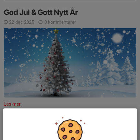
God Jul & Gott Nytt År
22 dec 2025
0 kommentarer
Läs mer
JOYNA NU!!!!
30 aug 2024
0 kommentarer