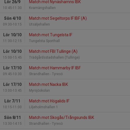
Lör 26/9
Match mot Nynäshamns IBK
10:45-11:30
Kvarnängshallen
Sön 4/10
Match mot Segeltorps IF IBF (A)
09:30-10:15
Utsäljehallen
Lör 10/10
Match mot Tungelsta IF
11:30-12:15
Tungelsta Sporthall
Lör 10/10
Match mot FBI Tullinge (A)
15:00-15:45
Trädgårdsstadshallen (Tullinge)
Lör 17/10
Match mot Hammarby IF IBF
09:45-10:30
Strandhallen - Tyresö
Lör 17/10
Match mot Nacka IBK
13:00-13:45
Myrsjöskolan
Lör 7/11
Match mot Högalids IF
10:15-11:00
Liljeholmshallen 1
Sön 8/11
Match mot Skogås/Trångsunds IBK
13:30-14:15
Strandhallen - Tyresö