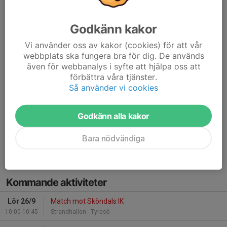
Godkänn kakor
Vi använder oss av kakor (cookies) för att vår
webbplats ska fungera bra för dig. De används
även för webbanalys i syfte att hjälpa oss att
förbättra våra tjänster.
Så använder vi cookies
Godkänn alla kakor
Följ länken till vår säljbutik
Bara nödvändiga
Läs mer
Kommande aktiviteter
Lör 26/9
Match mot Sköndals IK
10:00-10:45
Strandhallen - Tyresö