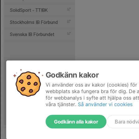
SolidSport - TTIBK
Stockholms IB Förbund
Svenska IB Förbundet
Godkänn kakor
Vi använder oss av kakor (cookies) för 
webbplats ska fungera bra för dig. De
för webbanalys i syfte att hjälpa oss at
våra tjänster.
Så använder vi cookies
Godkänn alla kakor
Bara nödv
Tjäna pengar till laget