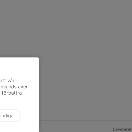
att vår
 används även
t förbättra
ändiga
Levererat