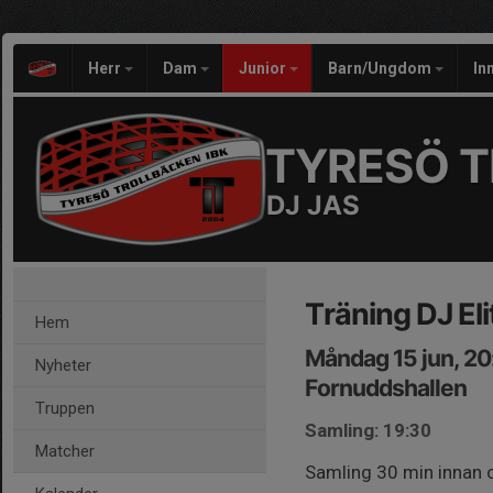
Herr
Dam
Junior
Barn/Ungdom
In
TYRESÖ T
DJ JAS
Träning DJ Eli
Hem
Måndag 15 jun, 20
Nyheter
Fornuddshallen
Truppen
Samling: 19:30
Matcher
Samling 30 min innan o