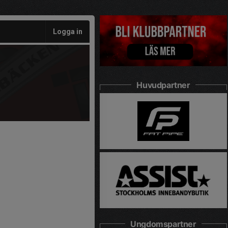
Logga in
Huvudpartner
Ungdomspartner