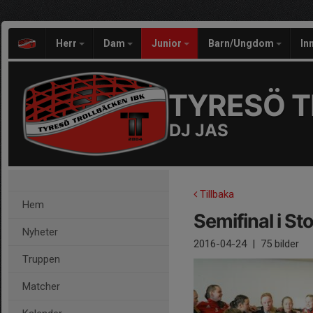
Herr
Dam
Junior
Barn/Ungdom
In
TYRESÖ T
DJ JAS
Tillbaka
Hem
Semifinal i S
Nyheter
2016-04-24
|
75 bilder
Truppen
Matcher