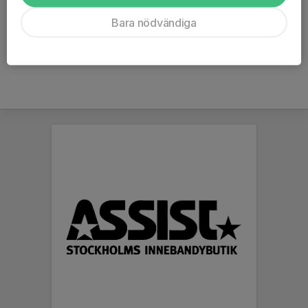
Tidigare klubbar
Vendelsö IK
Bara nödvändiga