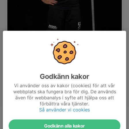
Godkänn kakor
Vi använder oss av kakor (cookies) för att vår
webbplats ska fungera bra för dig. De används
även för webbanalys i syfte att hjälpa oss att
förbättra våra tjänster.
Så använder vi cookies
Position
Forward
Godkänn alla kakor
Ålder
20 år