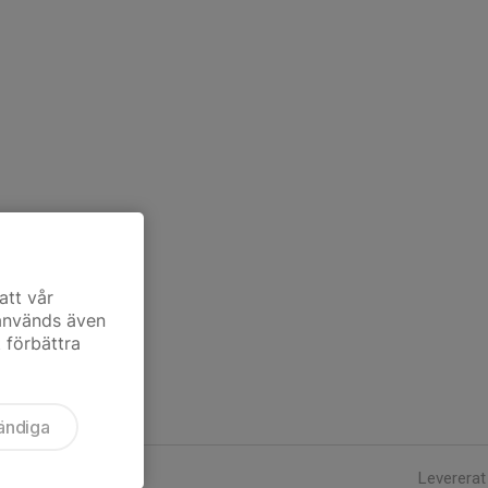
att vår
 används även
t förbättra
ändiga
Levererat