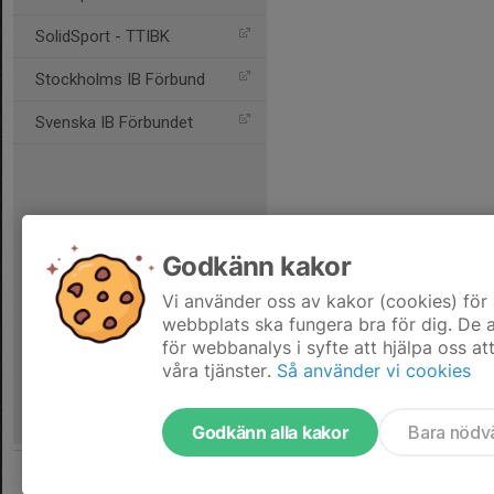
SolidSport - TTIBK
Stockholms IB Förbund
Svenska IB Förbundet
Godkänn kakor
Vi använder oss av kakor (cookies) för 
webbplats ska fungera bra för dig. De
för webbanalys i syfte att hjälpa oss at
våra tjänster.
Så använder vi cookies
Godkänn alla kakor
Bara nödv
Tjäna pengar till laget