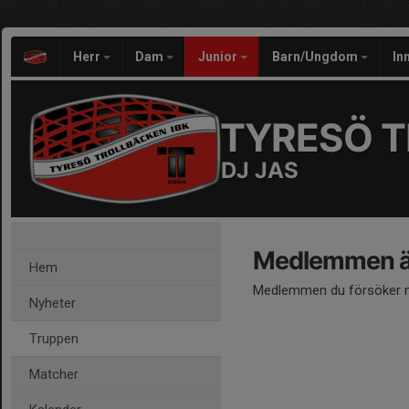
Herr
Dam
Junior
Barn/Ungdom
In
TYRESÖ T
DJ JAS
Medlemmen är
Hem
Medlemmen du försöker nå
Nyheter
Truppen
Matcher