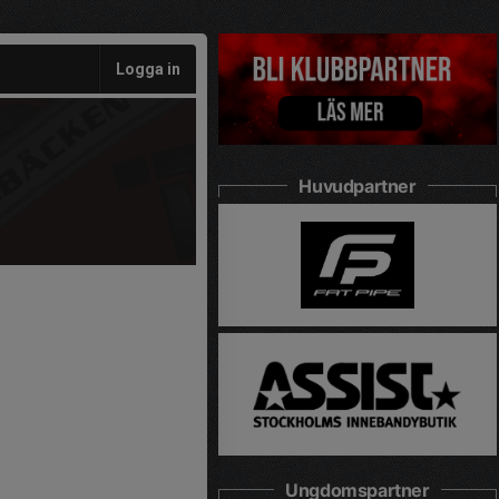
Logga in
Huvudpartner
Ungdomspartner