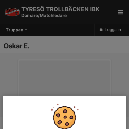
TYRESÖ TROLLBÄCKEN IBK
Domare/Matchledare
Logga in
Truppen
Oskar E.
Titel
Matchledare