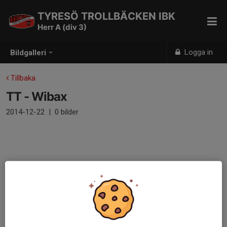
TYRESÖ TROLLBÄCKEN IBK
Herr A (div 3)
Logga in
Bildgalleri
Tillbaka
TT - Wibax
2014-12-22
|
0 bilder