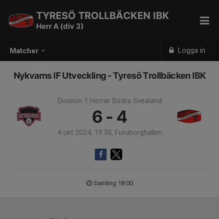
TYRESÖ TROLLBÄCKEN IBK
Herr A (div 3)
Logga in
Matcher
Nykvarns IF Utveckling - Tyresö Trollbäcken IBK
Division 1 Herrar Södra Svealand
6 - 4
4 okt 2024, 19:30, Furuborghallen
Samling 18:00