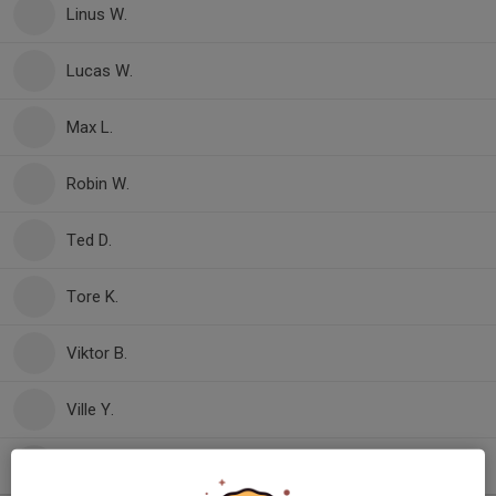
Linus W.
Lucas W.
Max L.
Robin W.
Ted D.
Tore K.
Viktor B.
Ville Y.
William S.