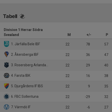
Tabell
Division 1 Herrar Södra
Svealand
M
+/-
P
1. Järfälla Bele IBF
22
78
57
2. Åkersberga IBF
22
36
47
3. Rosersberg Arlanda IBK
22
29
40
4. Farsta IBK
22
16
38
5. Djurgårdens IF IBS
22
9
35
6. FBC Sollentuna
22
-29
32
7. Värmdö IF
22
-6
27