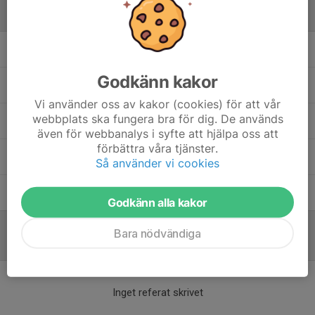
Ledare
Christian Di Luca
Ledare
Godkänn kakor
Hampus Gustafsson
Naprapat
Vi använder oss av kakor (cookies) för att vår
webbplats ska fungera bra för dig. De används
Lotta Bringnäs
Lagledare +Admin
även för webbanalys i syfte att hjälpa oss att
förbättra våra tjänster.
Mikael Öhman
Huvudtränare
Så använder vi cookies
Olle John Jirving
Materialare
Godkänn alla kakor
Bara nödvändiga
Referat
Inget referat skrivet