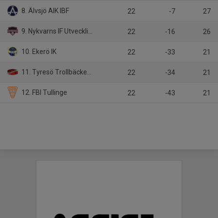
8. Älvsjö AIK IBF
22
-7
27
9. Nykvarns IF Utveckling
22
-16
26
10. Ekerö IK
22
-33
21
11. Tyresö Trollbäcken IBK
22
-34
21
12. FBI Tullinge
22
-43
21