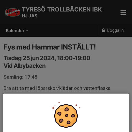
TYRESÖ TROLLBÄCKEN IBK
HJ JAS
Logga in
Kalender
Fys med Hammar INSTÄLLT!
Tisdag 25 jun 2024, 18:00-19:00
Vid Albybacken
Samling: 17:45
Bra att ta med löparskor/kläder och vattenflaska