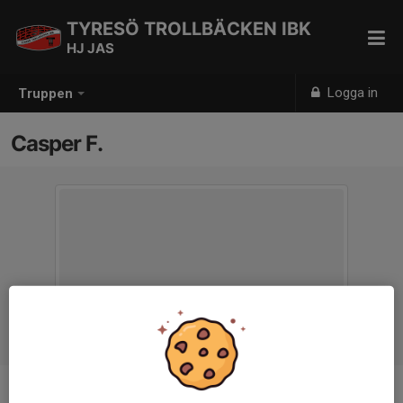
TYRESÖ TROLLBÄCKEN IBK
HJ JAS
Logga in
Truppen
Casper F.
Titel
Huvudtränare