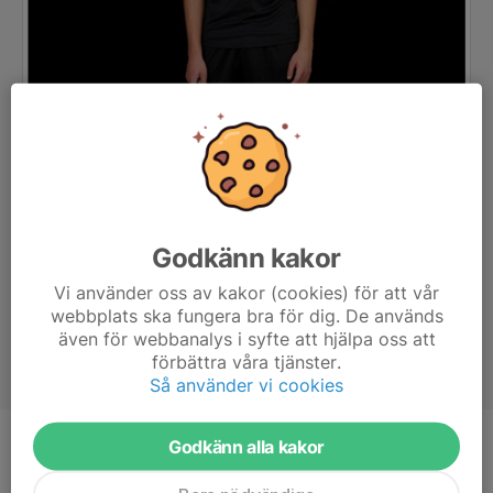
Godkänn kakor
Vi använder oss av kakor (cookies) för att vår
webbplats ska fungera bra för dig. De används
även för webbanalys i syfte att hjälpa oss att
förbättra våra tjänster.
Så använder vi cookies
Godkänn alla kakor
Ålder
16 år