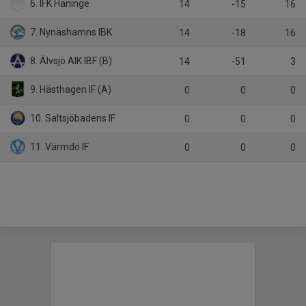
6. IFK Haninge
14
-15
16
7. Nynäshamns IBK
14
-18
16
8. Älvsjö AIK IBF (B)
14
-51
3
9. Hästhagen IF (A)
0
0
0
10. Saltsjöbadens IF
0
0
0
11. Värmdö IF
0
0
0