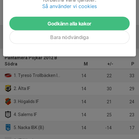
Så använder vi cookies
Inget referat skrivet
Godkänn alla kakor
Bara nödvändiga
Tabell
Pantamera Pojkar 2012 B
Södra
M
+/-
P
1. Tyresö Trollbäcken IBK
14
22
33
2. Älta IF
14
30
29
3. Högalids IF
14
21
24
4. Salems IF
14
25
23
5. Nacka IBK (B)
14
-14
17