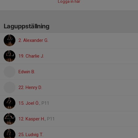
Logga in här
Laguppställning
2. Alexander G.
19. Charlie J.
Edwin B.
22. Henry D.
15. Joel Ö.
, P11
12. Kasper H.
, P11
25. Ludvig T.