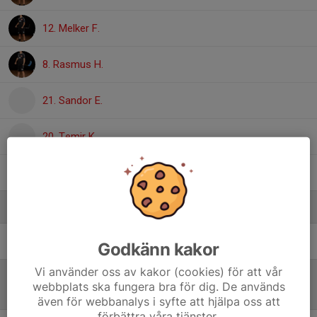
12. Melker F.
8. Rasmus H.
21. Sandor E.
20. Temir K.
24. Valter S.
Ledare
Jimi Törnberg
Tränare
Godkänn kakor
Vi använder oss av kakor (cookies) för att vår
webbplats ska fungera bra för dig. De används
Referat
även för webbanalys i syfte att hjälpa oss att
förbättra våra tjänster.