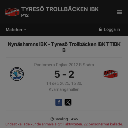
TYRESÖ TROLLBÄCKEN IBK
P12
Logga in
Matcher
Nynäshamns IBK - Tyresö Trollbäcken IBK TTIBK
B
Pantamera Pojkar 2012 B Södra
5 - 2
14 dec 2025, 15:30,
Kvarnängshallen
Samling 14:45
Endast kallade kunde anmäla sig till aktiviteten. 22 personer var kallade.