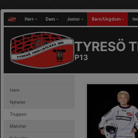
Herr
Dam
Junior
Barn/Ungdom
In
TYRESÖ T
P13
Hem
Nyheter
Truppen
Matcher