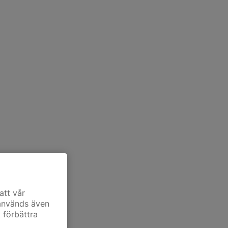
att vår
 används även
t förbättra