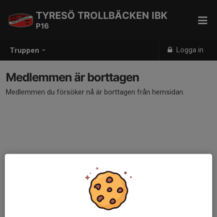
TYRESÖ TROLLBÄCKEN IBK
P16
Logga in
Truppen
Medlemmen är borttagen
Medlemmen du försöker nå är borttagen från hemsidan.