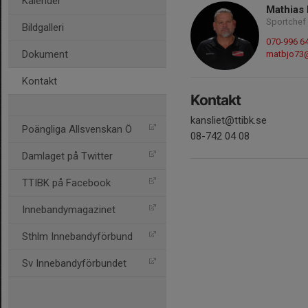
Kalender
Mathias
Sportchef
Bildgalleri
070-996 6
Dokument
matbjo73
Kontakt
Kontakt
kansliet@ttibk.se
Poängliga Allsvenskan Ö
08-742 04 08
Damlaget på Twitter
TTIBK på Facebook
Innebandymagazinet
Sthlm Innebandyförbund
Sv Innebandyförbundet