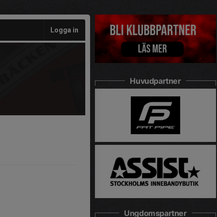
Logga in
Huvudpartner
Ungdomspartner