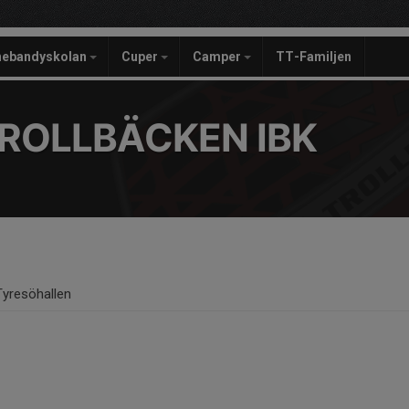
nebandyskolan
Cuper
Camper
TT-Familjen
ROLLBÄCKEN IBK
Tyresöhallen