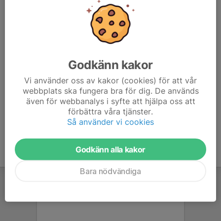
- Löpteknik 10 min
(Typ av övningar )A-skip, C-skip och C-skip + spark
- Carolas Dynamiska rörlighet 10 min
(10 övningar)
Godkänn kakor
- Målvakträning 15 min (målvakter)
- Spelövningar 15 min (spelare)
Vi använder oss av kakor (cookies) för att vår
Matchspel sista tiden av träningen.
webbplats ska fungera bra för dig. De används
även för webbanalys i syfte att hjälpa oss att
förbättra våra tjänster.
Så använder vi cookies
Godkänn alla kakor
Bara nödvändiga