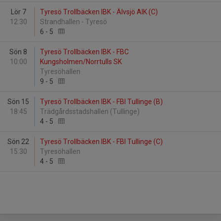
Lör 7
Tyresö Trollbäcken IBK - Älvsjö AIK (C)
12:30
Strandhallen - Tyresö
6
-
5
Sön 8
Tyresö Trollbäcken IBK - FBC
10:00
Kungsholmen/Norrtulls SK
Tyresöhallen
9
-
5
Sön 15
Tyresö Trollbäcken IBK - FBI Tullinge (B)
18:45
Trädgårdsstadshallen (Tullinge)
4
-
5
Sön 22
Tyresö Trollbäcken IBK - FBI Tullinge (C)
15:30
Tyresöhallen
4
-
5