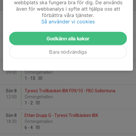
webbplats ska fungera bra för dig. De används
Februari - 2026
även för webbanalys i syfte att hjälpa oss att
förbättra våra tjänster.
Sön 1
Tyresö Trollbäcken IBK - Älvsjö AIK IBF (A)
Så använder vi cookies
17:00
Tyresöhallen
4
-
2
Godkänn alla kakor
Lör 7
Farsta IBK - Tyresö Trollbäcken IBK
14:45
Farstahallen 3
Bara nödvändiga
0
-
9
Sön 8
Nacka IBK - Tyresö Trollbäcken IBK F09/10
09:00
Ormingehallen
1
-
15
Sön 8
Tyresö Trollbäcken IBK F09/10 - FBC Sollentuna
12:00
Ormingehallen
1
-
2
Sön 8
Ettan Grupp G - Tyresö Trollbäcken IBK
18:30
Ormingehallen
6
-
4