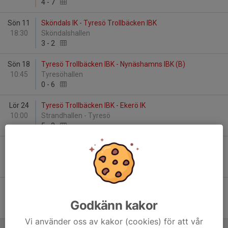
4
-
7
Sön 11
Sköndals IK - Tyresö Trollbäcken IBK
18:30
Sköndalshallen
3
-
2
Sön 18
Tyresö Trollbäcken IBK - Nynäshamns IBK (B)
10:45
Tyresöhallen
0
-
6
Lör 24
Tyresö Trollbäcken IBK - Ekerö IK
10:00
Strandhallen - Tyresö
5
-
3
Sön 25
Älta IF (B) - Tyresö Trollbäcken IBK
17:00
Stavsborgs sporthall
5
-
9
Mån 26
Tyresö Trollbäcken IBK - Huddinge IBS (B)
19:15
Fornuddshallen
Godkänn kakor
1
-
0
Vi använder oss av kakor (cookies) för att vår