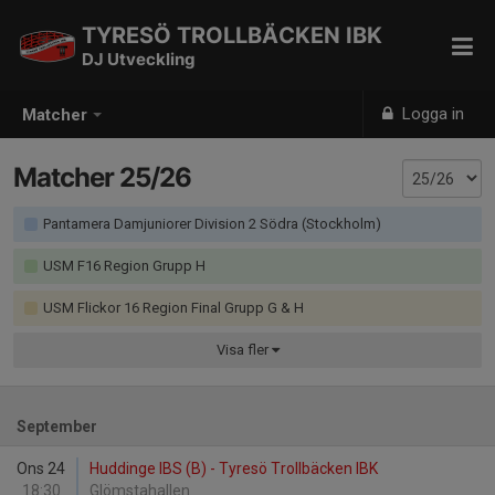
TYRESÖ TROLLBÄCKEN IBK
DJ Utveckling
Logga in
Matcher
Matcher 25/26
Pantamera Damjuniorer Division 2 Södra (Stockholm)
USM F16 Region Grupp H
USM Flickor 16 Region Final Grupp G & H
Visa
fler
September
Ons 24
Huddinge IBS (B) - Tyresö Trollbäcken IBK
18:30
Glömstahallen