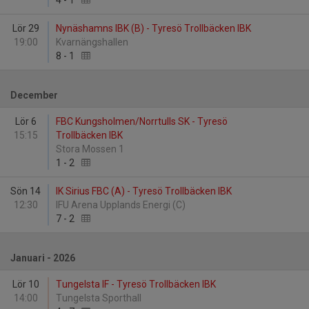
4
-
1
Lör 29
Nynäshamns IBK (B) - Tyresö Trollbäcken IBK
19:00
Kvarnängshallen
8
-
1
December
Lör 6
FBC Kungsholmen/Norrtulls SK - Tyresö
15:15
Trollbäcken IBK
Stora Mossen 1
1
-
2
Sön 14
IK Sirius FBC (A) - Tyresö Trollbäcken IBK
12:30
IFU Arena Upplands Energi (C)
7
-
2
Januari - 2026
Lör 10
Tungelsta IF - Tyresö Trollbäcken IBK
14:00
Tungelsta Sporthall