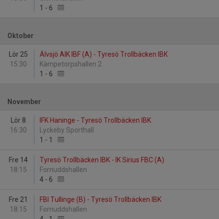
1
-
6
Oktober
Lör 25
Älvsjö AIK IBF (A) - Tyresö Trollbäcken IBK
15:30
Kämpetorpshallen 2
1
-
6
November
Lör 8
IFK Haninge - Tyresö Trollbäcken IBK
16:30
Lyckeby Sporthall
1
-
1
Fre 14
Tyresö Trollbäcken IBK - IK Sirius FBC (A)
18:15
Fornuddshallen
4
-
6
Fre 21
FBI Tullinge (B) - Tyresö Trollbäcken IBK
18:15
Fornuddshallen