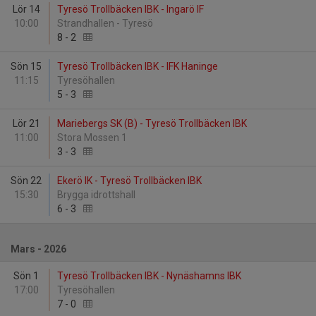
Lör 14
Tyresö Trollbäcken IBK - Ingarö IF
10:00
Strandhallen - Tyresö
8
-
2
Sön 15
Tyresö Trollbäcken IBK - IFK Haninge
11:15
Tyresöhallen
5
-
3
Lör 21
Mariebergs SK (B) - Tyresö Trollbäcken IBK
11:00
Stora Mossen 1
3
-
3
Sön 22
Ekerö IK - Tyresö Trollbäcken IBK
15:30
Brygga idrottshall
6
-
3
Mars - 2026
Sön 1
Tyresö Trollbäcken IBK - Nynäshamns IBK
17:00
Tyresöhallen
7
-
0