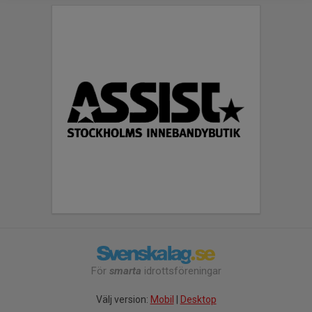
För
smarta
idrottsföreningar
Välj version:
Mobil
|
Desktop