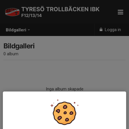
TYRESÖ TROLLBÄCKEN IBK
F12/13/14
Logga in
Bildgalleri
Bildgalleri
0 album
Inga album skapade