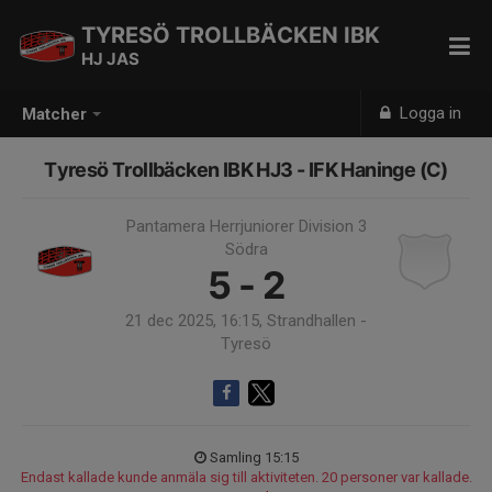
TYRESÖ TROLLBÄCKEN IBK
HJ JAS
Logga in
Matcher
Tyresö Trollbäcken IBK HJ3 - IFK Haninge (C)
Pantamera Herrjuniorer Division 3
Södra
5 - 2
21 dec 2025, 16:15, Strandhallen -
Tyresö
Samling 15:15
Endast kallade kunde anmäla sig till aktiviteten. 20 personer var kallade.