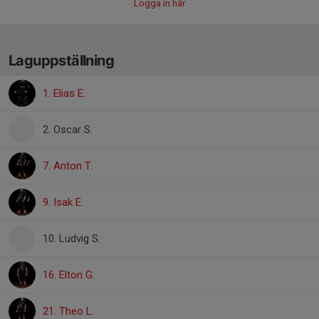
Logga in här
Laguppställning
1. Elias E.
2. Oscar S.
7. Anton T.
9. Isak E.
10. Ludvig S.
16. Elton G.
21. Theo L.