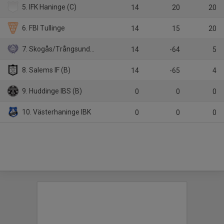
5. IFK Haninge (C)
14
20
20
6. FBI Tullinge
14
15
20
7. Skogås/Trångsunds IBK
14
-64
5
8. Salems IF (B)
14
-65
4
9. Huddinge IBS (B)
0
0
0
10. Västerhaninge IBK
0
0
0