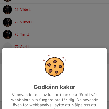
26. Vilde L.
29. Vilmer S.
37. Tim J.
77. Axel H.
Ledare
Hanna Edgardh
Team manager
Tomas Jansson
Huvudtränare
Godkänn kakor
Vi använder oss av kakor (cookies) för att vår
Jens Strandberg
Assisterande tränare
webbplats ska fungera bra för dig. De används
även för webbanalys i syfte att hjälpa oss att