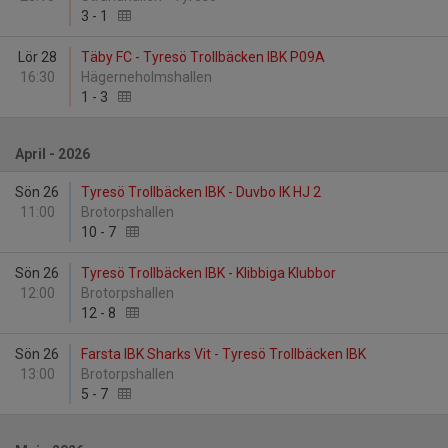
3
-
1
Lör 28
Täby FC - Tyresö Trollbäcken IBK P09A
16:30
Hägerneholmshallen
1
-
3
April - 2026
Sön 26
Tyresö Trollbäcken IBK - Duvbo IK HJ 2
11:00
Brotorpshallen
10
-
7
Sön 26
Tyresö Trollbäcken IBK - Klibbiga Klubbor
12:00
Brotorpshallen
12
-
8
Sön 26
Farsta IBK Sharks Vit - Tyresö Trollbäcken IBK
13:00
Brotorpshallen
5
-
7