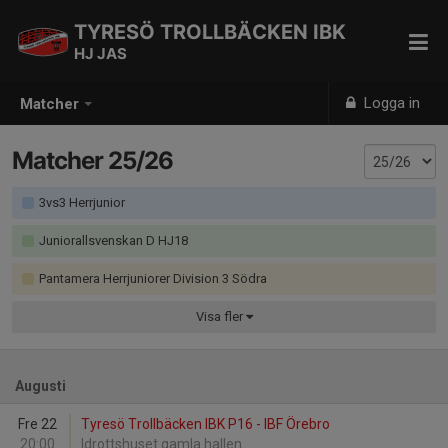
TYRESÖ TROLLBÄCKEN IBK
HJ JAS
Logga in
Matcher
Matcher 25/26
3vs3 Herrjunior
Juniorallsvenskan D HJ18
Pantamera Herrjuniorer Division 3 Södra
Visa
fler
Augusti
Fre 22
Tyresö Trollbäcken IBK P16 - IBF Örebro
20:00
Idrottshuset gamla hallen