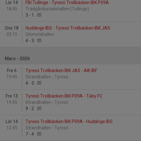
Lör 14
FBI Tullinge - Tyresö Trollbäcken IBK P09A
18:45
Trädgårdsstadshallen (Tullinge)
3
-
1
Ons 18
Huddinge IBS - Tyresö Trollbäcken IBK JAS
20:15
Glömstahallen
4
-
3
Mars - 2026
Fre 6
Tyresö Trollbäcken IBK JAS - AIK IBF
19:45
Strandhallen - Tyresö
4
-
3
Fre 13
Tyresö Trollbäcken IBK P09A - Täby FC
19:45
Strandhallen - Tyresö
9
-
2
Lör 14
Tyresö Trollbäcken IBK P09A - Huddinge IBS
12:45
Strandhallen - Tyresö
7
-
4