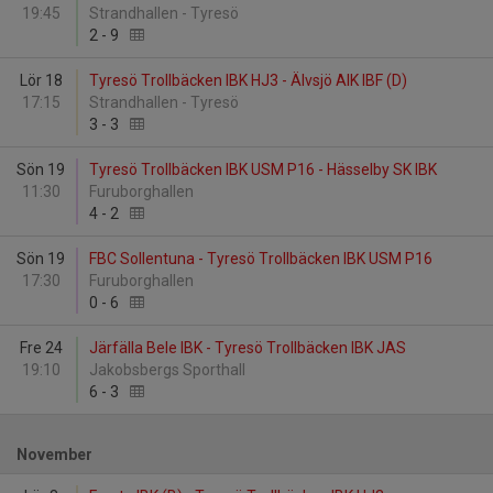
19:45
Strandhallen - Tyresö
2
-
9
Lör 18
Tyresö Trollbäcken IBK HJ3 - Älvsjö AIK IBF (D)
17:15
Strandhallen - Tyresö
3
-
3
Sön 19
Tyresö Trollbäcken IBK USM P16 - Hässelby SK IBK
11:30
Furuborghallen
4
-
2
Sön 19
FBC Sollentuna - Tyresö Trollbäcken IBK USM P16
17:30
Furuborghallen
0
-
6
Fre 24
Järfälla Bele IBK - Tyresö Trollbäcken IBK JAS
19:10
Jakobsbergs Sporthall
6
-
3
November