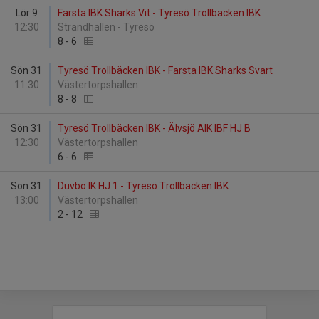
Lör 9
Farsta IBK Sharks Vit - Tyresö Trollbäcken IBK
12:30
Strandhallen - Tyresö
8
-
6
Sön 31
Tyresö Trollbäcken IBK - Farsta IBK Sharks Svart
11:30
Västertorpshallen
8
-
8
Sön 31
Tyresö Trollbäcken IBK - Älvsjö AIK IBF HJ B
12:30
Västertorpshallen
6
-
6
Sön 31
Duvbo IK HJ 1 - Tyresö Trollbäcken IBK
13:00
Västertorpshallen
2
-
12