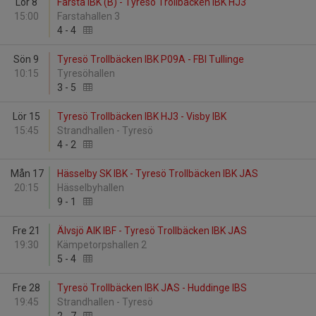
Lör 8
Farsta IBK (B) - Tyresö Trollbäcken IBK HJ3
15:00
Farstahallen 3
4
-
4
Sön 9
Tyresö Trollbäcken IBK P09A - FBI Tullinge
10:15
Tyresöhallen
3
-
5
Lör 15
Tyresö Trollbäcken IBK HJ3 - Visby IBK
15:45
Strandhallen - Tyresö
4
-
2
Mån 17
Hässelby SK IBK - Tyresö Trollbäcken IBK JAS
20:15
Hässelbyhallen
9
-
1
Fre 21
Älvsjö AIK IBF - Tyresö Trollbäcken IBK JAS
19:30
Kämpetorpshallen 2
5
-
4
Fre 28
Tyresö Trollbäcken IBK JAS - Huddinge IBS
19:45
Strandhallen - Tyresö