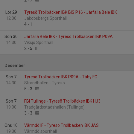
2
-
7
Lör 29
Tyresö Trollbäcken IBK BiS P16 - Järfälla Bele IBK
12:00
Jakobsbergs Sporthall
4
-
1
Sön 30
Järfälla Bele IBK - Tyresö Trollbäcken IBK P09A
14:30
Viksjö Sporthall
2
-
5
December
Sön 7
Tyresö Trollbäcken IBK P09A - Täby FC
14:30
Strandhallen - Tyresö
5
-
3
Sön 7
FBI Tullinge - Tyresö Trollbäcken IBK HJ3
19:00
Trädgårdsstadshallen (Tullinge)
3
-
3
Ons 10
Värmdö IF - Tyresö Trollbäcken IBK JAS
19:30
Värmdö sporthall