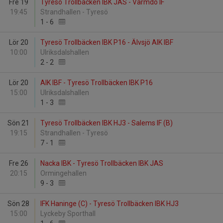
Fre 19
Tyresö Trollbäcken IBK JAS - Värmdö IF
19:45
Strandhallen - Tyresö
1
-
6
Lör 20
Tyresö Trollbäcken IBK P16 - Älvsjö AIK IBF
10:00
Ulriksdalshallen
2
-
2
Lör 20
AIK IBF - Tyresö Trollbäcken IBK P16
15:00
Ulriksdalshallen
1
-
3
Sön 21
Tyresö Trollbäcken IBK HJ3 - Salems IF (B)
19:15
Strandhallen - Tyresö
7
-
1
Fre 26
Nacka IBK - Tyresö Trollbäcken IBK JAS
20:15
Ormingehallen
9
-
3
Sön 28
IFK Haninge (C) - Tyresö Trollbäcken IBK HJ3
15:00
Lyckeby Sporthall