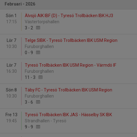
Februari - 2026
Sön 1
Älvsjö AIK IBF (D) - Tyresö Trollbäcken IBK HJ3
17:15
Västertorpshallen
3
-
2
Lör 7
Telge SIBK - Tyresö Trollbäcken IBK USM Region
10:30
Furuborghallen
0
-
9
Lör 7
Tyresö Trollbäcken IBK USM Region - Värmdö IF
16:30
Furuborghallen
11
-
3
Sön 8
Täby FC - Tyresö Trollbäcken IBK USM Region
10:30
Furuborghallen
3
-
6
Fre 13
Tyresö Trollbäcken IBK JAS - Hässelby SK IBK
19:45
Strandhallen - Tyresö
9
-
9