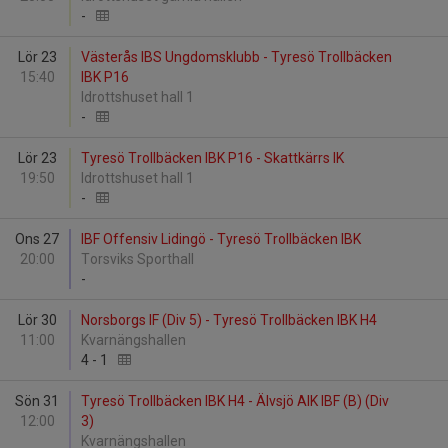
-
Lör 23
Västerås IBS Ungdomsklubb - Tyresö Trollbäcken
15:40
IBK P16
Idrottshuset hall 1
-
Lör 23
Tyresö Trollbäcken IBK P16 - Skattkärrs IK
19:50
Idrottshuset hall 1
-
Ons 27
IBF Offensiv Lidingö - Tyresö Trollbäcken IBK
20:00
Torsviks Sporthall
-
Lör 30
Norsborgs IF (Div 5) - Tyresö Trollbäcken IBK H4
11:00
Kvarnängshallen
4
-
1
Sön 31
Tyresö Trollbäcken IBK H4 - Älvsjö AIK IBF (B) (Div
12:00
3)
Kvarnängshallen