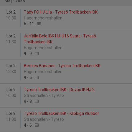
Maj - 2026
Lör 2
Täby FC HJ Lila - Tyresö Trollbäcken IBK
10:30
Hägerneholmshallen
6
-
11
Lör 2
Järfälla Bele IBK HJ-U16 Svart - Tyresö
11:30
Trollbäcken IBK
Hägerneholmshallen
9
-
9
Lör 2
Bernies Bananer - Tyresö Trollbäcken IBK
12:30
Hägerneholmshallen
9
-
5
Lör 9
Tyresö Trollbäcken IBK - Duvbo IK HJ 2
10:00
Strandhallen - Tyresö
9
-
8
Lör 9
Tyresö Trollbäcken IBK - Klibbiga Klubbor
11:00
Strandhallen - Tyresö
4
-
6