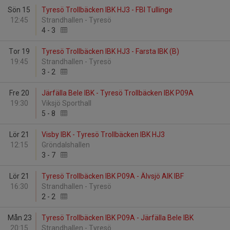
Sön 15
Tyresö Trollbäcken IBK HJ3 - FBI Tullinge
12:45
Strandhallen - Tyresö
4
-
3
Tor 19
Tyresö Trollbäcken IBK HJ3 - Farsta IBK (B)
19:45
Strandhallen - Tyresö
3
-
2
Fre 20
Järfälla Bele IBK - Tyresö Trollbäcken IBK P09A
19:30
Viksjö Sporthall
5
-
8
Lör 21
Visby IBK - Tyresö Trollbäcken IBK HJ3
12:15
Gröndalshallen
3
-
7
Lör 21
Tyresö Trollbäcken IBK P09A - Älvsjö AIK IBF
16:30
Strandhallen - Tyresö
2
-
2
Mån 23
Tyresö Trollbäcken IBK P09A - Järfälla Bele IBK
20:15
Strandhallen - Tyresö