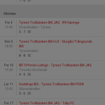
1
-
6
Oktober
Fre 3
Tyresö Trollbäcken IBK JAS - IFK Haninge
19:45
Strandhallen - Tyresö
5
-
7
Sön 5
Tyresö Trollbäcken IBK HJ3 - Skogås/Trångsunds
18:00
IBK
Tyresöhallen
8
-
8
Fre 10
IBF Offensiv Lidingö - Tyresö Trollbäcken IBK JAS
19:30
Torsviks Idrottshall
4
-
5
Lör 11
Huddinge IBS - Tyresö Trollbäcken IBK P09A
13:45
Glömstahallen
3
-
0
Fre 17
Tyresö Trollbäcken IBK JAS - Täby FC