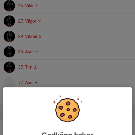
26. Vilde L.
27. Vilgot N.
29. Vilmer S.
30. Axel H.
37. Tim J.
77. Axel H.
93. Filippo V.
, HJ Utveckling
Ledare
Hanna Edgardh
Team manager