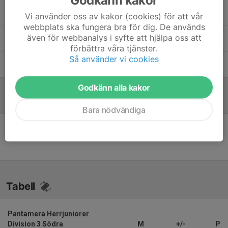
Godkänn kakor
Casper Forsblad
Huvudtränare
Vi använder oss av kakor (cookies) för att vår
webbplats ska fungera bra för dig. De används
även för webbanalys i syfte att hjälpa oss att
Tomas Jansson
Huvudtränare
förbättra våra tjänster.
Så använder vi cookies
Jens Strandberg
Assisterande tränare
Godkänn alla kakor
Referat
Bara nödvändiga
Inget referat skrivet
Tabell
Pantamera Herrjuniorer
Division 3 Södra
M
+/-
P