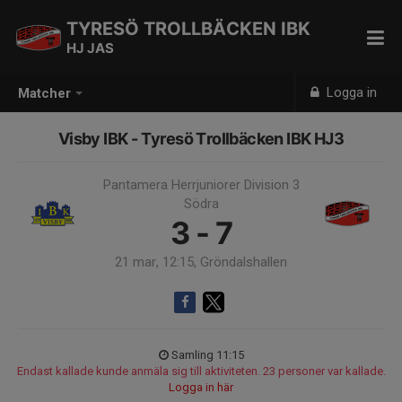
TYRESÖ TROLLBÄCKEN IBK
HJ JAS
Logga in
Matcher
Visby IBK - Tyresö Trollbäcken IBK HJ3
Pantamera Herrjuniorer Division 3
Södra
3 - 7
21 mar, 12:15, Gröndalshallen
Samling 11:15
Endast kallade kunde anmäla sig till aktiviteten. 23 personer var kallade.
Logga in här