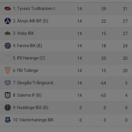
1. Tyresö Trollbäcken IBK
14
39
31
2. Älvsjö AIK IBF (D)
14
22
27
3. Visby IBK
14
15
27
4. Farsta IBK (B)
14
18
24
5. IFK Haninge (C)
14
20
20
6. FBI Tullinge
14
15
20
7. Skogås/Trångsunds IBK
14
-64
5
8. Salems IF (B)
14
-65
4
9. Huddinge IBS (B)
0
0
0
10. Västerhaninge IBK
0
0
0