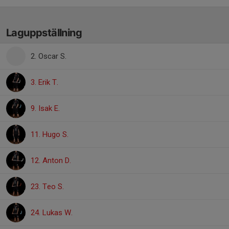
Laguppställning
2. Oscar S.
3. Erik T.
9. Isak E.
11. Hugo S.
12. Anton D.
23. Teo S.
24. Lukas W.