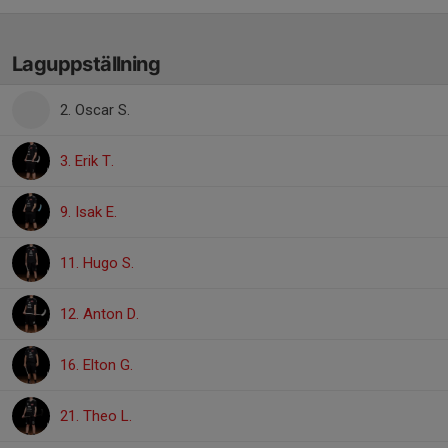
Laguppställning
2. Oscar S.
3. Erik T.
9. Isak E.
11. Hugo S.
12. Anton D.
16. Elton G.
21. Theo L.