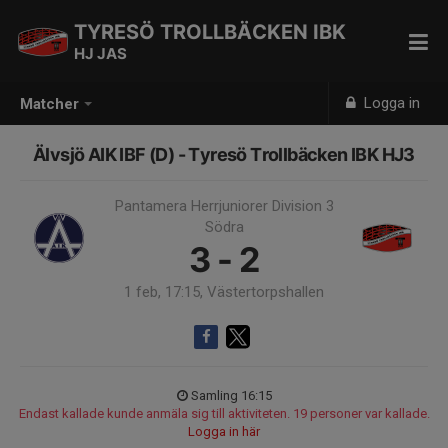
TYRESÖ TROLLBÄCKEN IBK
HJ JAS
Logga in
Matcher
Älvsjö AIK IBF (D) - Tyresö Trollbäcken IBK HJ3
Pantamera Herrjuniorer Division 3
Södra
3 - 2
1 feb, 17:15, Västertorpshallen
Samling 16:15
Endast kallade kunde anmäla sig till aktiviteten. 19 personer var kallade.
Logga in här