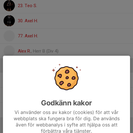
23. Teo S.
30. Axel H.
77. Axel H.
Alex R.
, Herr B (Div 4)
Ledare
Casper Forsblad
Huvudtränare
Tomas Jansson
Huvudtränare
Godkänn kakor
Jens Strandberg
Assisterande tränare
Vi använder oss av kakor (cookies) för att vår
webbplats ska fungera bra för dig. De används
även för webbanalys i syfte att hjälpa oss att
förbättra våra tjänster.
Referat