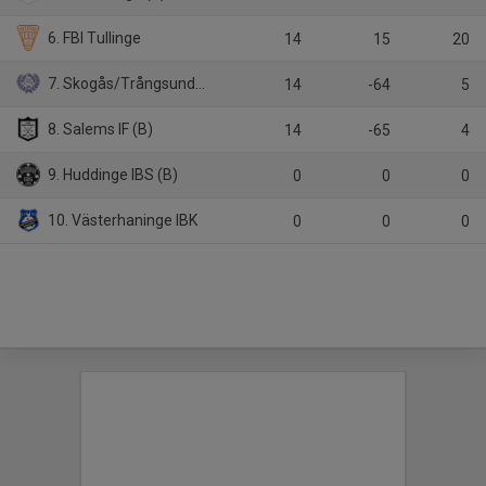
6. FBI Tullinge
14
15
20
7. Skogås/Trångsunds IBK
14
-64
5
8. Salems IF (B)
14
-65
4
9. Huddinge IBS (B)
0
0
0
10. Västerhaninge IBK
0
0
0