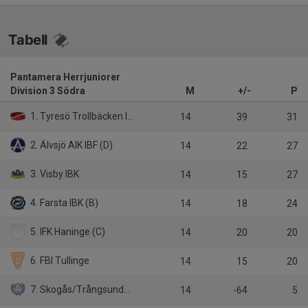
Tabell
Pantamera Herrjuniorer
Division 3 Södra
M
+/-
P
1. Tyresö Trollbäcken IBK
14
39
31
2. Älvsjö AIK IBF (D)
14
22
27
3. Visby IBK
14
15
27
4. Farsta IBK (B)
14
18
24
5. IFK Haninge (C)
14
20
20
6. FBI Tullinge
14
15
20
7. Skogås/Trångsunds IBK
14
-64
5