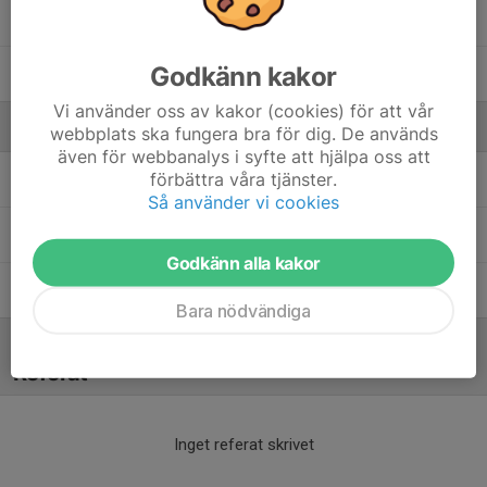
30. Axel H.
Godkänn kakor
80. Hugo S.
Vi använder oss av kakor (cookies) för att vår
Ledare
webbplats ska fungera bra för dig. De används
även för webbanalys i syfte att hjälpa oss att
förbättra våra tjänster.
Hanna Edgardh
Team manager
Så använder vi cookies
Tomas Jansson
Huvudtränare
Godkänn alla kakor
Jens Strandberg
Assisterande tränare
Bara nödvändiga
Referat
Inget referat skrivet