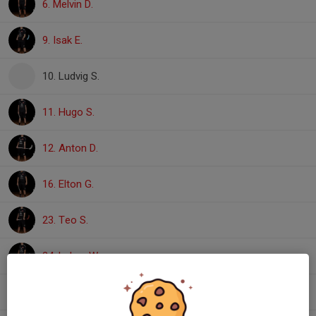
6. Melvin D.
9. Isak E.
10. Ludvig S.
11. Hugo S.
12. Anton D.
16. Elton G.
23. Teo S.
24. Lukas W.
28. Petter P.