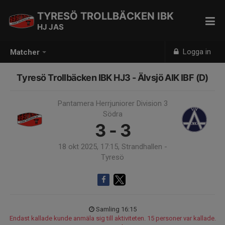
TYRESÖ TROLLBÄCKEN IBK
HJ JAS
Logga in
Matcher
Tyresö Trollbäcken IBK HJ3 - Älvsjö AIK IBF (D)
Pantamera Herrjuniorer Division 3
Södra
3 - 3
18 okt 2025, 17:15, Strandhallen -
Tyresö
Samling 16:15
Endast kallade kunde anmäla sig till aktiviteten. 15 personer var kallade.