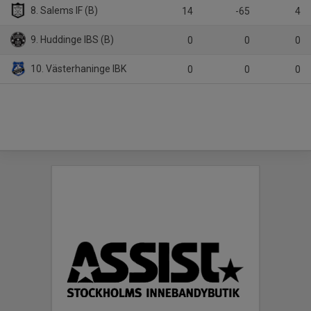
8. Salems IF (B)
14
-65
4
9. Huddinge IBS (B)
0
0
0
10. Västerhaninge IBK
0
0
0