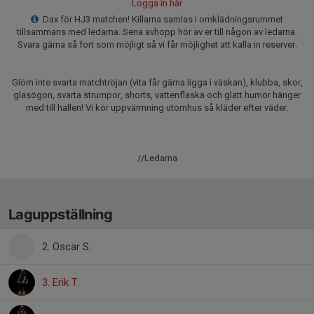
Logga in här
Dax för HJ3 matchen! Killarna samlas i omklädningsrummet
tillsammans med ledarna. Sena avhopp hör av er till någon av ledarna.
Svara gärna så fort som möjligt så vi får möjlighet att kalla in reserver.
Glöm inte svarta matchtröjan (vita får gärna ligga i väskan), klubba, skor,
glasögon, svarta strumpor, shorts, vattenflaska och glatt humör hänger
med till hallen! Vi kör uppvärmning utomhus så kläder efter väder.
//Ledarna
Laguppställning
2. Oscar S.
3. Erik T.