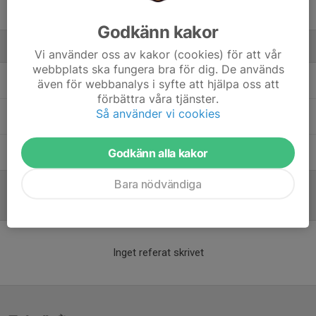
98. Anton N.
Godkänn kakor
Ledare
Vi använder oss av kakor (cookies) för att vår
webbplats ska fungera bra för dig. De används
Casper Forsblad
Huvudtränare
även för webbanalys i syfte att hjälpa oss att
förbättra våra tjänster.
Så använder vi cookies
Tomas Jansson
Huvudtränare
Godkänn alla kakor
Jens Strandberg
Assisterande tränare
Bara nödvändiga
Referat
Inget referat skrivet