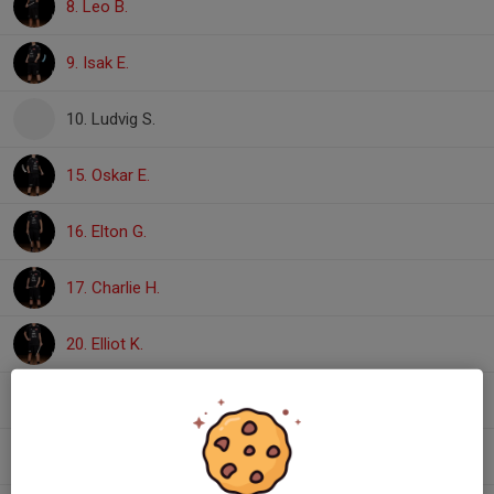
8. Leo B.
9. Isak E.
10. Ludvig S.
15. Oskar E.
16. Elton G.
17. Charlie H.
20. Elliot K.
28. Petter P.
37. Tim J.