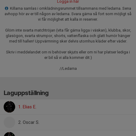
Logga in här
Killarna samlas i omklädningsrummet tillsammans med ledarna. Sena
avhopp hör av er till någon av ledarna. Svara gärna så fort som möjligt så
vi får möjlighet att kalla in reserver.
Glöm inte svarta matchtröjan (vita får gärna ligga i väskan), klubba, skor,
glasögon, svarta strumpor, shorts, vattenflaska och glatt humör hänger
med till hallen! Uppvärmning sker delvis utomhus kläder efter väder.
Skriv i meddelandet om ni behöver skjuts eller om ni har platser lediga i
er bil så vi alla kommer dit:)
//Ledarna
Laguppställning
1. Elias E.
2. Oscar S.