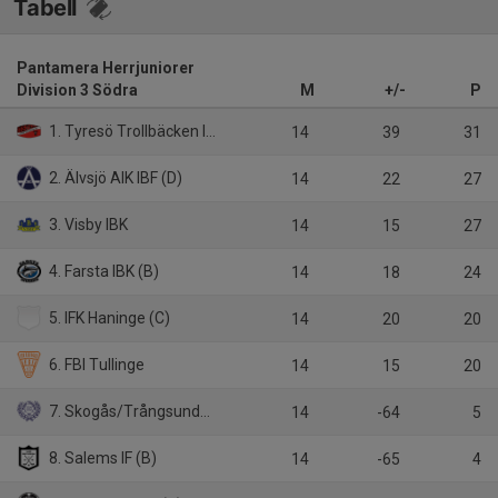
Tabell
Pantamera Herrjuniorer
Division 3 Södra
M
+/-
P
1. Tyresö Trollbäcken IBK
14
39
31
2. Älvsjö AIK IBF (D)
14
22
27
3. Visby IBK
14
15
27
4. Farsta IBK (B)
14
18
24
5. IFK Haninge (C)
14
20
20
6. FBI Tullinge
14
15
20
7. Skogås/Trångsunds IBK
14
-64
5
8. Salems IF (B)
14
-65
4