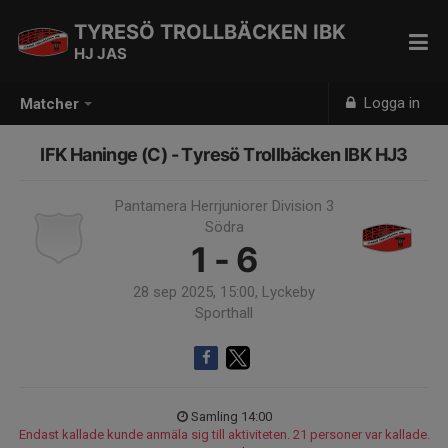
TYRESÖ TROLLBÄCKEN IBK
HJ JAS
Logga in
Matcher
IFK Haninge (C) - Tyresö Trollbäcken IBK HJ3
Pantamera Herrjuniorer Division 3
Södra
1 - 6
28 sep 2025, 15:00, Lyckeby
Sporthall
Samling 14:00
Endast kallade kunde anmäla sig till aktiviteten. 21 personer var kallade.