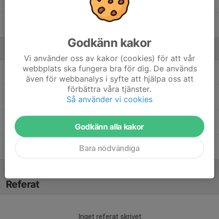
77. Axel H.
98. Anton N.
Godkänn kakor
Ledare
Vi använder oss av kakor (cookies) för att vår
webbplats ska fungera bra för dig. De används
Hanna Edgardh
Team manager
även för webbanalys i syfte att hjälpa oss att
förbättra våra tjänster.
Casper Forsblad
Huvudtränare
Så använder vi cookies
Tomas Jansson
Huvudtränare
Godkänn alla kakor
Jens Strandberg
Assisterande tränare
Bara nödvändiga
Referat
Inget referat skrivet