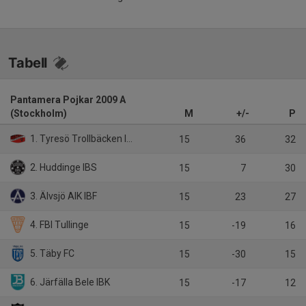
Tabell
Pantamera Pojkar 2009 A
(Stockholm)
M
+/-
P
1. Tyresö Trollbäcken IBK
15
36
32
2. Huddinge IBS
15
7
30
3. Älvsjö AIK IBF
15
23
27
4. FBI Tullinge
15
-19
16
5. Täby FC
15
-30
15
6. Järfälla Bele IBK
15
-17
12