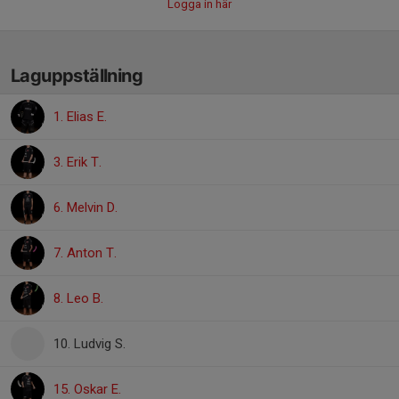
Logga in här
Laguppställning
1. Elias E.
3. Erik T.
6. Melvin D.
7. Anton T.
8. Leo B.
10. Ludvig S.
15. Oskar E.