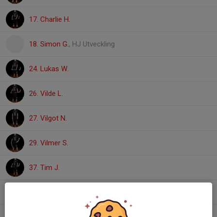
17. Charlie H.
18. Simon G.
, HJ Utveckling
24. Lukas W.
26. Vilde L.
27. Vilgot N.
29. Vilmer S.
37. Tim J.
71. Tim G.
, HJ Utveckling