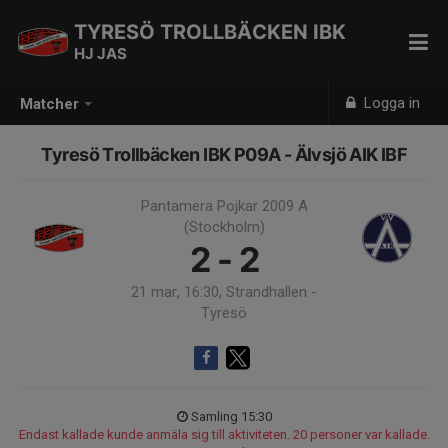
TYRESÖ TROLLBÄCKEN IBK
HJ JAS
Logga in
Matcher
Tyresö Trollbäcken IBK P09A - Älvsjö AIK IBF
Pantamera Pojkar 2009 A
(Stockholm)
2 - 2
21 mar, 16:30, Strandhallen -
Tyresö
Samling 15:30
Endast kallade kunde anmäla sig till aktiviteten. 20 personer var kallade.