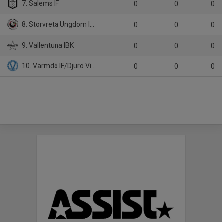
7. Salems IF
0
0
0
8. Storvreta Ungdom IBK
0
0
0
9. Vallentuna IBK
0
0
0
10. Värmdö IF/Djurö Vindö IF
0
0
0