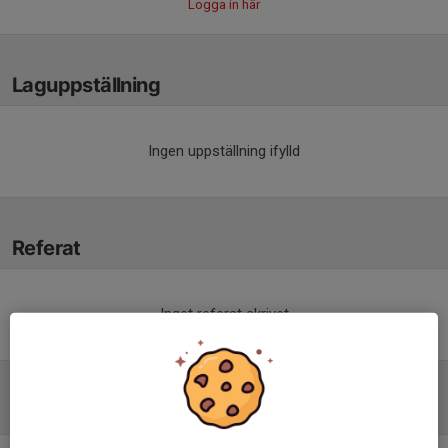
Logga in här
Laguppställning
Ingen uppställning ifylld
Referat
Inget referat skrivet
Tabell