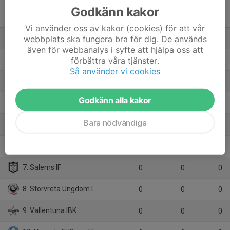
Godkänn kakor
Pantamera Pojkar 2009 A
(Stockholm)
M
+/-
P
Vi använder oss av kakor (cookies) för att vår
webbplats ska fungera bra för dig. De används
1. Tyresö Trollbäcken IBK
15
36
32
även för webbanalys i syfte att hjälpa oss att
förbättra våra tjänster.
2. Huddinge IBS
15
7
30
Så använder vi cookies
3. Älvsjö AIK IBF
15
23
27
Godkänn alla kakor
4. FBI Tullinge
15
-19
16
Bara nödvändiga
5. Täby FC
15
-30
15
6. Järfälla Bele IBK
15
-17
12
7. Salems IF
0
0
0
8. Storvreta Ungdom IBK
0
0
0
9. Vallentuna IBK
0
0
0