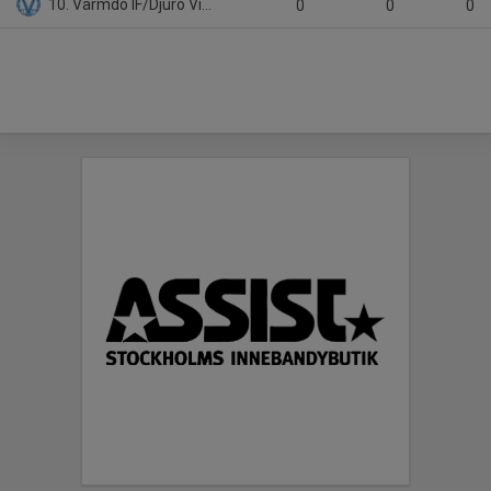
10. Värmdö IF/Djurö Vindö IF
0
0
0