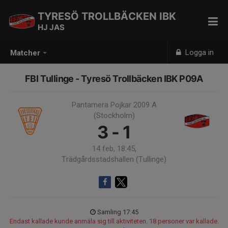
TYRESÖ TROLLBÄCKEN IBK
HJ JAS
Logga in
Matcher
FBI Tullinge - Tyresö Trollbäcken IBK P09A
Pantamera Pojkar 2009 A
(Stockholm)
3 - 1
14 feb, 18:45,
Trädgårdsstadshallen (Tullinge)
Samling 17:45
Endast kallade kunde anmäla sig till aktiviteten. 18 personer var kallade.