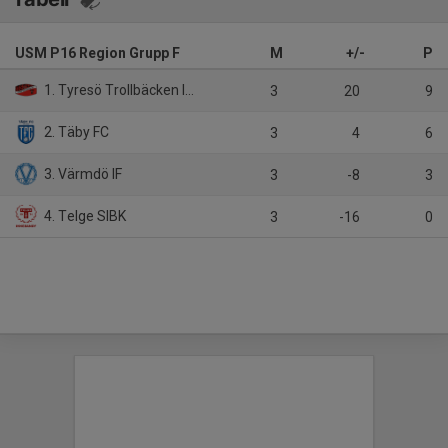
USM P16 Region Grupp F
M
+/-
P
1. Tyresö Trollbäcken IBK
3
20
9
2. Täby FC
3
4
6
3. Värmdö IF
3
-8
3
4. Telge SIBK
3
-16
0