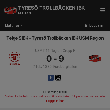
TYRESÖ TROLLBÄCKEN IBK
HJ JAS
Logga in
Matcher
Telge SIBK - Tyresö Trollbäcken IBK USM Region
USM P16 Region Grupp F
0 - 9
7 feb, 10:30, Furuborghallen
Samling 09:30
Endast kallade kunde anmäla sig till aktiviteten. 19 personer var kallade.
Logga in här