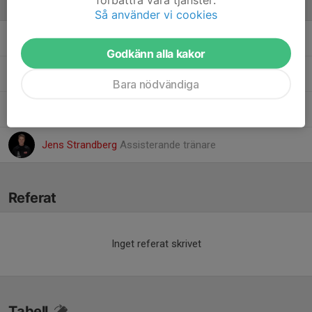
Ledare
Så använder vi cookies
Hanna Edgardh
Team manager
Godkänn alla kakor
Casper Forsblad
Huvudtränare
Bara nödvändiga
Tomas Jansson
Huvudtränare
Jens Strandberg
Assisterande tränare
Referat
Inget referat skrivet
Tabell