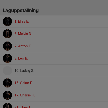
Laguppställning
1. Elias E.
6. Melvin D.
7. Anton T.
8. Leo B.
10. Ludvig S.
15. Oskar E.
17. Charlie H.
21. Theo L.