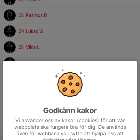
22. Rasmus B.
24. Lukas W.
26. Vilde L.
27. Vilgot N.
28. Petter P.
29. Vilmer S.
Godkänn kakor
37. Tim J.
Vi använder oss av kakor (cookies) för att vår
webbplats ska fungera bra för dig. De används
98. Anton N.
även för webbanalys i syfte att hjälpa oss att
förbättra våra tjänster.