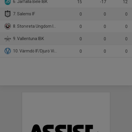
6. Järfälla Bele IBK
15
-17
12
7. Salems IF
0
0
0
8. Storvreta Ungdom IBK
0
0
0
9. Vallentuna IBK
0
0
0
10. Värmdö IF/Djurö Vindö IF
0
0
0