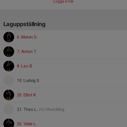
Logga in här
Laguppställning
6. Melvin D.
7. Anton T.
8. Leo B.
10. Ludvig S.
20. Elliot K.
21. Theo L.
, HJ Utveckling
26. Vilde L.