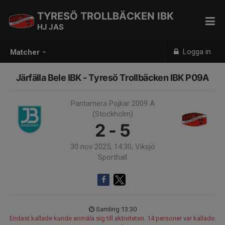
TYRESÖ TROLLBÄCKEN IBK
HJ JAS
Logga in
Matcher
Järfälla Bele IBK - Tyresö Trollbäcken IBK P09A
Pantamera Pojkar 2009 A
(Stockholm)
2 - 5
30 nov 2025, 14:30, Viksjö
Sporthall
Samling 13:30
Endast kallade kunde anmäla sig till aktiviteten. 14 personer var kallade.