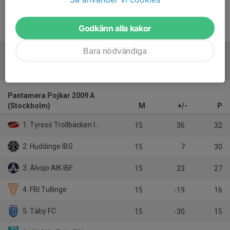
Inget referat skrivet
Godkänn alla kakor
Bara nödvändiga
Tabell
Pantamera Pojkar 2009 A
(Stockholm)
M
+/-
P
1. Tyresö Trollbäcken IBK
15
36
32
2. Huddinge IBS
15
7
30
3. Älvsjö AIK IBF
15
23
27
4. FBI Tullinge
15
-19
16
5. Täby FC
15
-30
15