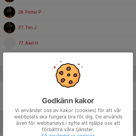
28. Petter P.
37. Tim J.
77. Axel H.
98. Anton N.
Ledare
Hanna Edgardh
Team manager
Godkänn kakor
Jens Strandberg
Assisterande tränare
Vi använder oss av kakor (cookies) för att vår
webbplats ska fungera bra för dig. De används
även för webbanalys i syfte att hjälpa oss att
Referat
förbättra våra tjänster.
Så använder vi cookies