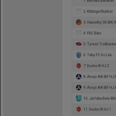
1. Bernies Bananer
2. Klibbiga Klubbor
3. Hässelby SK IBK 
4. FBC Bibs
5. Tyresö Trollbäcke
6. Täby FC HJ Lila
7. Duvbo IK HJ 2
8. Älvsjö AIK IBF HJ 
9. Älvsjö AIK IBF HJ 
10. Järfälla Bele IB
11. Duvbo IK HJ 1