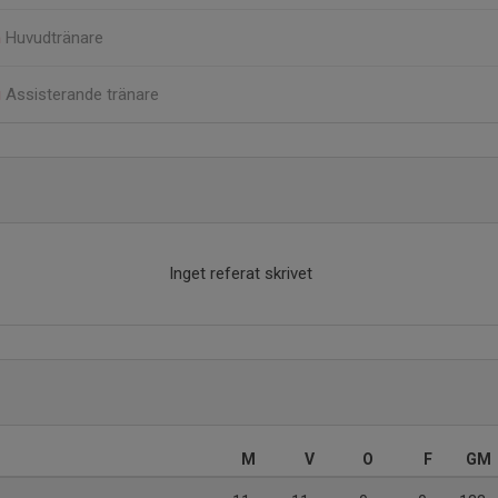
n
Huvudtränare
g
Assisterande tränare
Inget referat skrivet
M
V
O
F
GM