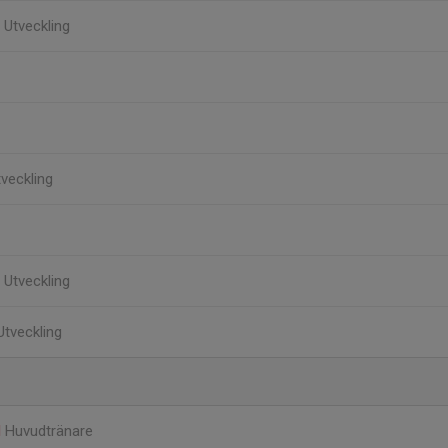
J Utveckling
tveckling
J Utveckling
Utveckling
d
Huvudtränare