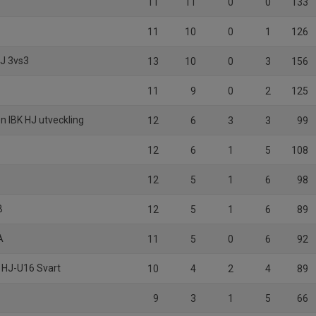
11
11
0
0
133
11
10
0
1
126
HJ 3vs3
13
10
0
3
156
11
9
0
2
125
n IBK HJ utveckling
12
6
3
3
99
12
6
1
5
108
12
5
1
6
98
B
12
5
1
6
89
A
11
5
0
6
92
K HJ-U16 Svart
10
4
2
4
89
9
3
1
5
66