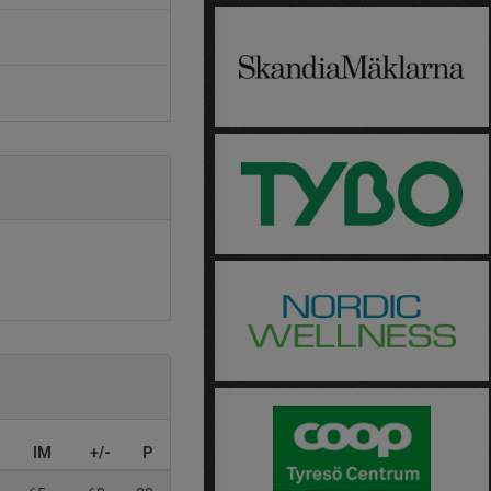
IM
+/-
P