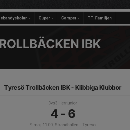
nebandyskolan
Cuper
Camper
TT-Familjen
ROLLBÄCKEN IBK
Tyresö Trollbäcken IBK - Klibbiga Klubbor
3vs3 Herrjunior
4 - 6
9 maj, 11:00, Strandhallen - Tyresö