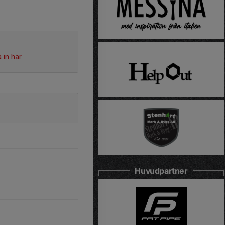
 in här
Huvudpartner