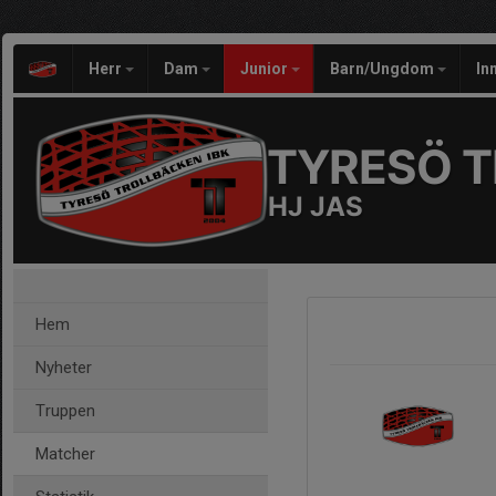
Herr
Dam
Junior
Barn/Ungdom
In
TYRESÖ T
HJ JAS
Hem
Nyheter
Truppen
Matcher