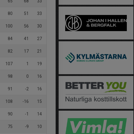
65
68
33
80
51
33
100
56
30
84
41
27
82
17
21
107
1
19
98
0
16
91
-2
16
108
-16
15
90
-1
14
75
-9
10