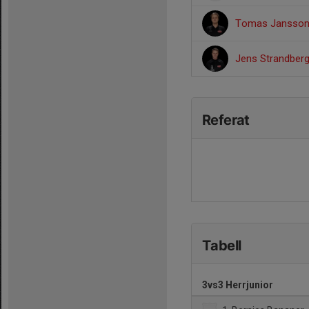
Tomas Jansso
Jens Strandber
Referat
Tabell
3vs3 Herrjunior