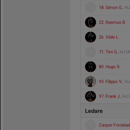
18. Simon G.
, H
22. Rasmus B.
26. Vilde L.
71. Tim G.
, HJ U
80. Hugo S.
93. Filippo V.
, H
97. Frank J.
, HJ 
Ledare
Casper Forsbla