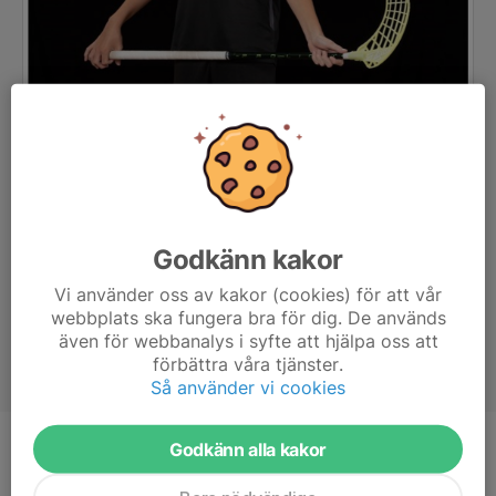
Godkänn kakor
Vi använder oss av kakor (cookies) för att vår
webbplats ska fungera bra för dig. De används
även för webbanalys i syfte att hjälpa oss att
förbättra våra tjänster.
Så använder vi cookies
Godkänn alla kakor
Ålder
16 år