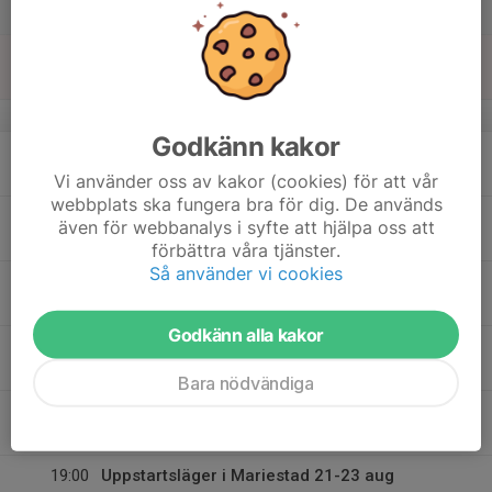
Lör
16
Sön
v.34
Godkänn kakor
17
18:00
Måndagsträning
19:00
Mån
Strandhallen
Vi använder oss av kakor (cookies) för att vår
webbplats ska fungera bra för dig. De används
18
19:30
Tisdagsträning
även för webbanalys i syfte att hjälpa oss att
20:30
Tis
Fornuddshallen
förbättra våra tjänster.
Så använder vi cookies
19
Ons
Godkänn alla kakor
20
Tor
Bara nödvändiga
21
18:30
Fredagsträning
19:30
Fre
Strandhallen
19:00
Uppstartsläger i Mariestad 21-23 aug