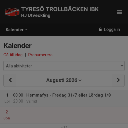
TYRESÖ TROLLBÄCKEN IBK
HJ Utveckling
Logga in
Kalender
Kalender
Gå till idag
|
Prenumerera
Augusti 2026
1
00:00
Hemmafys - Fredag 31/7 eller Lördag 1/8
23:00
Lör
Valfritt
2
Sön
v.32