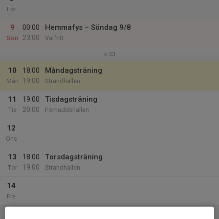
Lör
9
00:00
Hemmafys – Söndag 9/8
23:00
Sön
Valfritt
v.33
10
18:00
Måndagsträning
19:00
Mån
Strandhallen
11
19:00
Tisdagsträning
20:00
Tis
Fornuddshallen
12
Ons
13
18:00
Torsdagsträning
19:00
Tor
Strandhallen
14
Fre
15