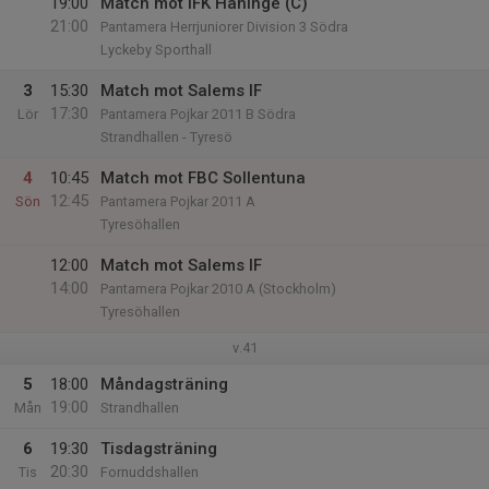
19:00
Match mot IFK Haninge (C)
21:00
Pantamera Herrjuniorer Division 3 Södra
Lyckeby Sporthall
3
15:30
Match mot Salems IF
17:30
Lör
Pantamera Pojkar 2011 B Södra
Strandhallen - Tyresö
4
10:45
Match mot FBC Sollentuna
12:45
Sön
Pantamera Pojkar 2011 A
Tyresöhallen
12:00
Match mot Salems IF
14:00
Pantamera Pojkar 2010 A (Stockholm)
Tyresöhallen
v.41
5
18:00
Måndagsträning
19:00
Mån
Strandhallen
6
19:30
Tisdagsträning
20:30
Tis
Fornuddshallen