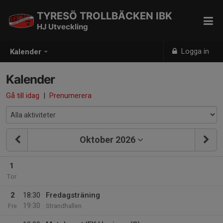
TYRESÖ TROLLBÄCKEN IBK
HJ Utveckling
Logga in
Kalender
Kalender
Gå till idag
|
Prenumerera
Oktober 2026
1
Tor
2
18:30
Fredagsträning
19:30
Fre
Strandhallen