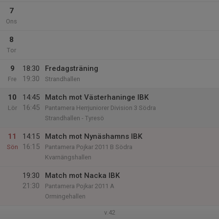
7
Ons
8
Tor
9
18:30
Fredagsträning
19:30
Fre
Strandhallen
10
14:45
Match mot Västerhaninge IBK
16:45
Lör
Pantamera Herrjuniorer Division 3 Södra
Strandhallen - Tyresö
11
14:15
Match mot Nynäshamns IBK
16:15
Sön
Pantamera Pojkar 2011 B Södra
Kvarnängshallen
19:30
Match mot Nacka IBK
21:30
Pantamera Pojkar 2011 A
Ormingehallen
v.42