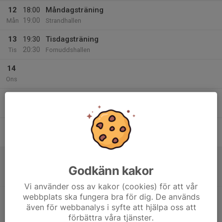
12
18:00
Måndagsträning
19:00
Mån
Strandhallen
13
19:30
Tisdagsträning
20:30
Tis
Fornuddshallen
14
Ons
15
Tor
16
18:30
Fredagsträning
19:30
Fre
Strandhallen
17
13:15
Match mot FBI Tullinge
15:15
Lör
Pantamera Pojkar 2011 B Södra
Godkänn kakor
Strandhallen - Tyresö
Vi använder oss av kakor (cookies) för att vår
15:45
Match mot Väsby AIK
webbplats ska fungera bra för dig. De används
17:45
även för webbanalys i syfte att hjälpa oss att
Pantamera Pojkar 2010 A (Stockholm)
förbättra våra tjänster.
Smedsgärdshallen