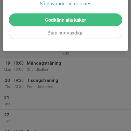
Så använder vi cookies
18
12:15
Match mot Vallentuna IBK (B)
14:15
Sön
Pantamera Pojkar 2011 A
Godkänn alla kakor
Tyresöhallen
16:15
Match mot Högalids IF
Bara nödvändiga
18:15
Pantamera Herrjuniorer Division 3 Södra
Tellusborgshallen 1
v.43
19
18:00
Måndagsträning
19:00
Mån
Strandhallen
20
19:30
Tisdagsträning
20:30
Tis
Fornuddshallen
21
Ons
22
Tor