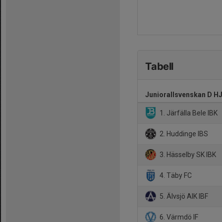
Tabell
Juniorallsvenskan D H
1. Järfälla Bele IBK
2. Huddinge IBS
3. Hässelby SK IBK
4. Täby FC
5. Älvsjö AIK IBF
6. Värmdö IF