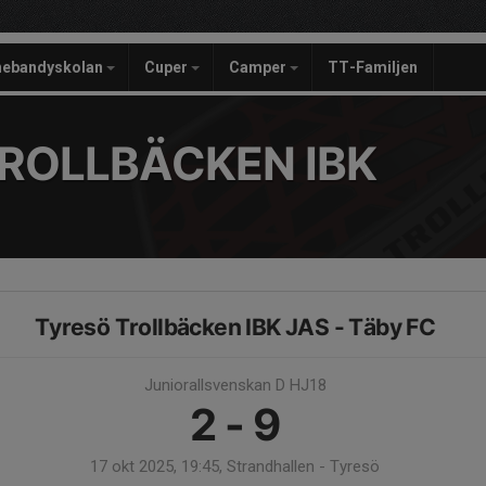
nebandyskolan
Cuper
Camper
TT-Familjen
ROLLBÄCKEN IBK
Tyresö Trollbäcken IBK JAS - Täby FC
Juniorallsvenskan D HJ18
2 - 9
17 okt 2025, 19:45, Strandhallen - Tyresö