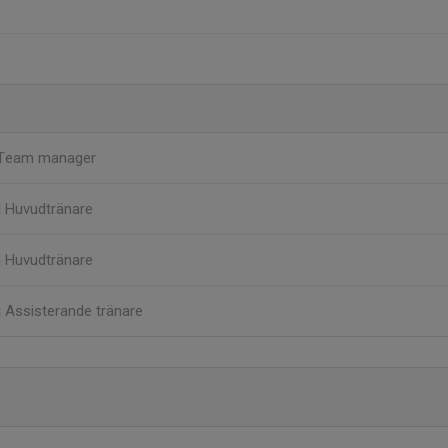
Team manager
d
Huvudtränare
n
Huvudtränare
g
Assisterande tränare