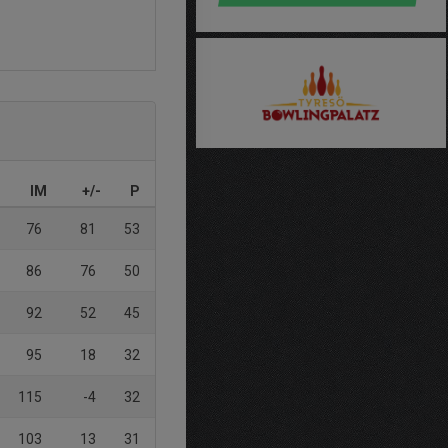
IM
+/-
P
76
81
53
86
76
50
92
52
45
95
18
32
115
-4
32
103
13
31