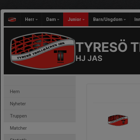
Herr
Dam
Junior
Barn/Ungdom
In
TYRESÖ T
HJ JAS
Hem
Nyheter
Truppen
Matcher