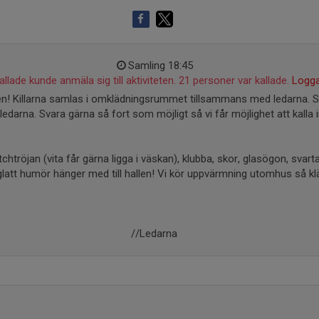
Samling 18:45
llade kunde anmäla sig till aktiviteten. 21 personer var kallade.
Logga
n! Killarna samlas i omklädningsrummet tillsammans med ledarna. S
 ledarna. Svara gärna så fort som möjligt så vi får möjlighet att kalla i
htröjan (vita får gärna ligga i väskan), klubba, skor, glasögon, svart
latt humör hänger med till hallen! Vi kör uppvärmning utomhus så klä
//Ledarna