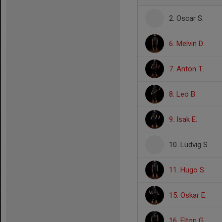
2. Oscar S.
6. Melvin D.
7. Anton T.
8. Leo B.
9. Isak E.
10. Ludvig S.
11. Hugo S.
15. Oskar E.
16. Elton G.