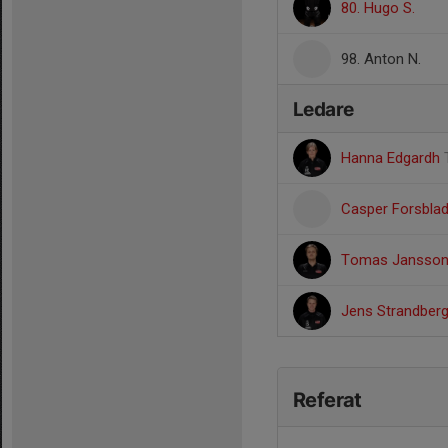
80. Hugo S.
98. Anton N.
Ledare
Hanna Edgardh
Casper Forsbla
Tomas Jansso
Jens Strandber
Referat