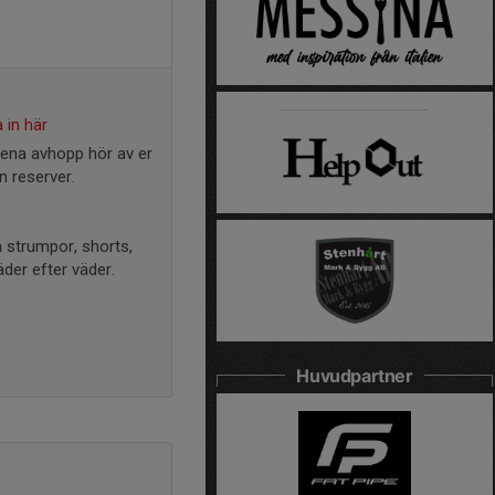
 in här
ena avhopp hör av er
n reserver.
a strumpor, shorts,
der efter väder.
Huvudpartner