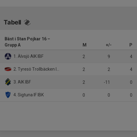
Tabell
Bäst i Stan Pojkar 16 –
Grupp A
M
+/-
P
1. Älvsjö AIK IBF
2
9
4
2. Tyresö Trollbäcken IBK
2
2
4
3. AIK IBF
2
-11
0
4. Sigtuna IF IBK
0
0
0