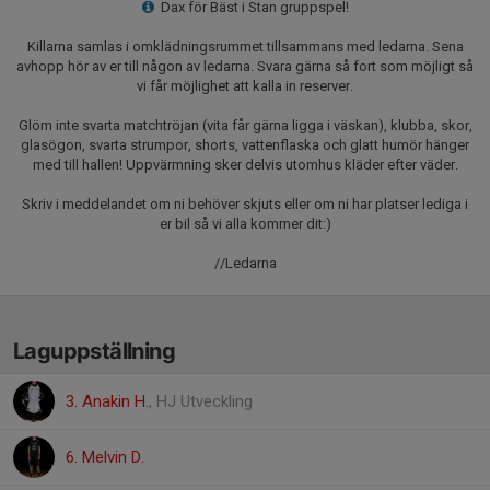
Dax för Bäst i Stan gruppspel!
Killarna samlas i omklädningsrummet tillsammans med ledarna. Sena
avhopp hör av er till någon av ledarna. Svara gärna så fort som möjligt så
vi får möjlighet att kalla in reserver.
Glöm inte svarta matchtröjan (vita får gärna ligga i väskan), klubba, skor,
glasögon, svarta strumpor, shorts, vattenflaska och glatt humör hänger
med till hallen! Uppvärmning sker delvis utomhus kläder efter väder.
Skriv i meddelandet om ni behöver skjuts eller om ni har platser lediga i
er bil så vi alla kommer dit:)
//Ledarna
Laguppställning
3. Anakin H.
, HJ Utveckling
6. Melvin D.