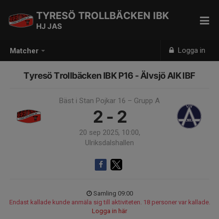
TYRESÖ TROLLBÄCKEN IBK
HJ JAS
Logga in
Matcher
Tyresö Trollbäcken IBK P16 - Älvsjö AIK IBF
Bäst i Stan Pojkar 16 – Grupp A
2 - 2
20 sep 2025, 10:00,
Ulriksdalshallen
Samling 09:00
Endast kallade kunde anmäla sig till aktiviteten. 18 personer var kallade.
Logga in här