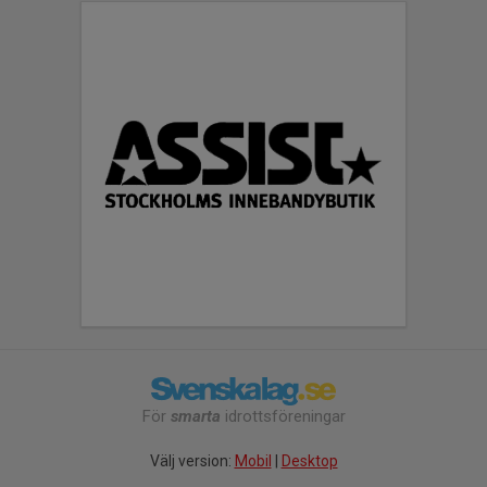
För
smarta
idrottsföreningar
Välj version:
Mobil
|
Desktop