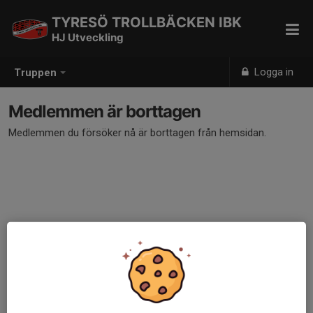
TYRESÖ TROLLBÄCKEN IBK
HJ Utveckling
Logga in
Truppen
Medlemmen är borttagen
Medlemmen du försöker nå är borttagen från hemsidan.