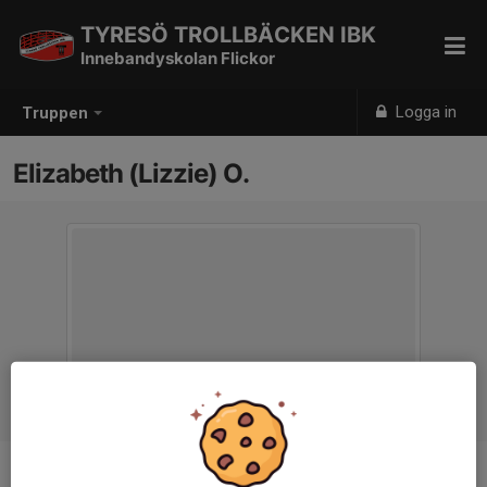
TYRESÖ TROLLBÄCKEN IBK
Innebandyskolan Flickor
Logga in
Truppen
Elizabeth (Lizzie) O.
Titel
Ledare