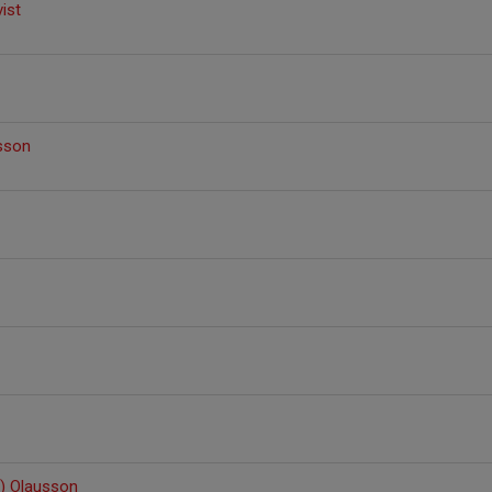
ist
sson
e) Olausson