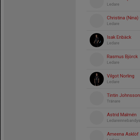
Ledare
Christina (Nina
Ledare
Isak Enbäck
Ledare
Rasmus Björck
Ledare
Vilgot Norling
Ledare
Tintin Johnsson
Tränare
Astrid Malmén
Ledareinnebandys
Ameena Asklöf
Ledare