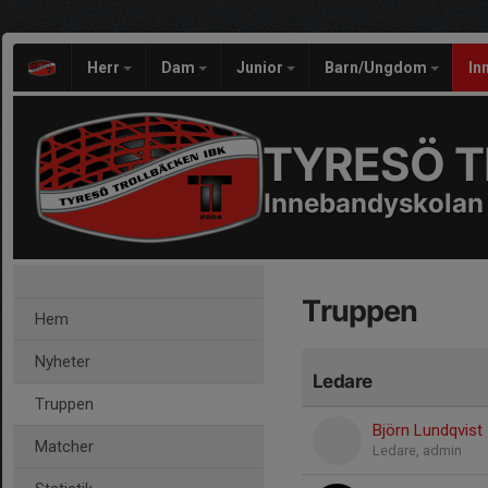
Herr
Dam
Junior
Barn/Ungdom
In
TYRESÖ T
Innebandyskolan 
Truppen
Hem
Nyheter
Ledare
Truppen
Björn Lundqvist
Matcher
Ledare, admin