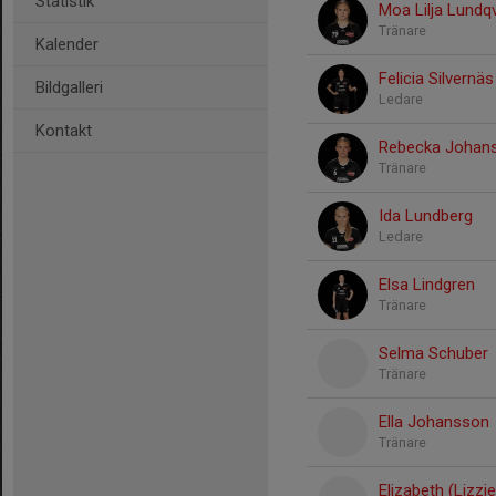
Statistik
Moa Lilja Lundqv
Tränare
Kalender
Felicia Silvernäs
Bildgalleri
Ledare
Kontakt
Rebecka Johan
Tränare
Ida Lundberg
Ledare
Elsa Lindgren
Tränare
Selma Schuber
Tränare
Ella Johansson
Tränare
Elizabeth (Lizzi