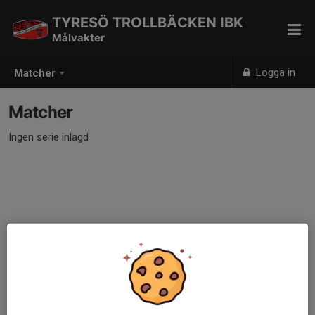
TYRESÖ TROLLBÄCKEN IBK
Målvakter
Logga in
Matcher
Matcher
Ingen serie inlagd