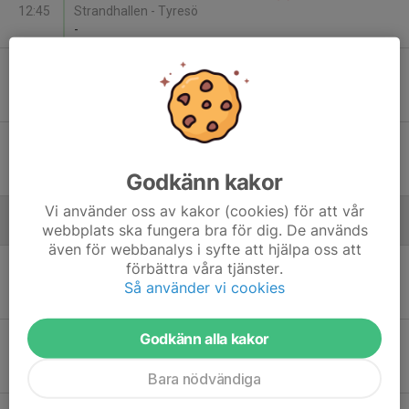
12:45
Strandhallen - Tyresö
-
Sön 8
Tyresö Trollbäcken IBK - Segeltorps IF IBF
15:30
Strandhallen - Tyresö
-
Lör 14
FBI Tullinge - Tyresö Trollbäcken IBK
08:30
Trädgårdsstadshallen (Tullinge)
Godkänn kakor
-
Vi använder oss av kakor (cookies) för att vår
webbplats ska fungera bra för dig. De används
Mars - 2026
även för webbanalys i syfte att hjälpa oss att
Lör 7
Tyresö Trollbäcken IBK - Högalids IF
förbättra våra tjänster.
10:15
Strandhallen - Tyresö
Så använder vi cookies
-
Godkänn alla kakor
Lör 7
Tyresö Trollbäcken IBK - Hammarby IF IBF
11:15
Strandhallen - Tyresö
-
Bara nödvändiga