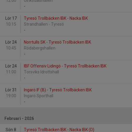
12:00
Ulriksdalshallen
-
Lör 17
Tyresö Trollbäcken IBK - Nacka IBK
10:15
Strandhallen - Tyresö
-
Lör 24
Norrtulls SK - Tyresö Trollbäcken IBK
10:45
Rödabergshallen
-
Lör 24
IBF Offensiv Lidingö - Tyresö Trollbäcken IBK
11:00
Torsviks Idrottshall
-
Lör 31
Ingarö IF (B) - Tyresö Trollbäcken IBK
19:00
Ingarö Sporthall
-
Februari - 2026
Sön 8
Tyresö Trollbäcken IBK - Nacka IBK (D)