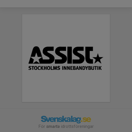
För
smarta
idrottsföreningar