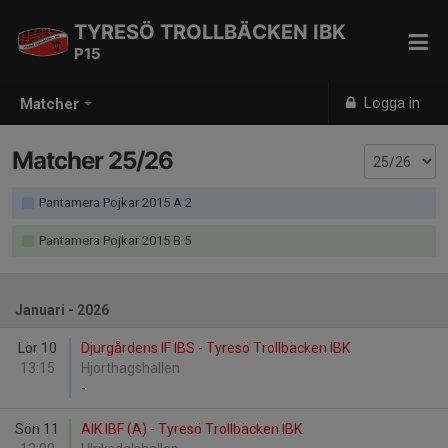
TYRESÖ TROLLBÄCKEN IBK
P15
Logga in
Matcher
Matcher 25/26
Pantamera Pojkar 2015 A 2
Pantamera Pojkar 2015 B 5
Januari - 2026
Lör 10
Djurgårdens IF IBS - Tyresö Trollbäcken IBK
13:15
Hjorthagshallen
-
Sön 11
AIK IBF (A) - Tyresö Trollbäcken IBK