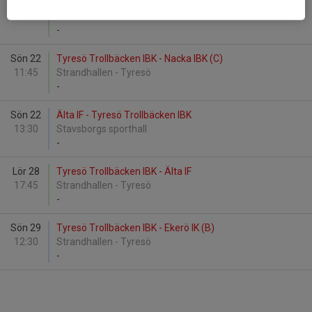
Sön 8
Bromma KFUK-KFUM - Tyresö Trollbäcken IBK
10:15
Grimstahallen
-
Sön 22
Tyresö Trollbäcken IBK - Nacka IBK (C)
11:45
Strandhallen - Tyresö
-
Sön 22
Älta IF - Tyresö Trollbäcken IBK
13:30
Stavsborgs sporthall
-
Lör 28
Tyresö Trollbäcken IBK - Älta IF
17:45
Strandhallen - Tyresö
-
Sön 29
Tyresö Trollbäcken IBK - Ekerö IK (B)
12:30
Strandhallen - Tyresö
-