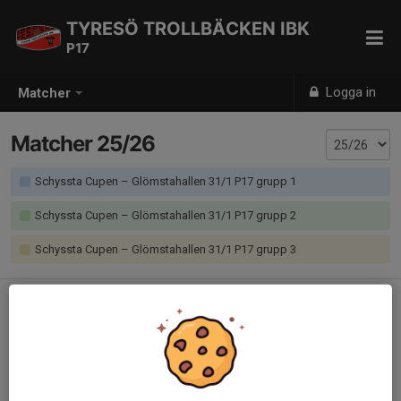
TYRESÖ TROLLBÄCKEN IBK
P17
Logga in
Matcher
Matcher 25/26
Schyssta Cupen – Glömstahallen 31/1 P17 grupp 1
Schyssta Cupen – Glömstahallen 31/1 P17 grupp 2
Schyssta Cupen – Glömstahallen 31/1 P17 grupp 3
Inga matcher inbokade