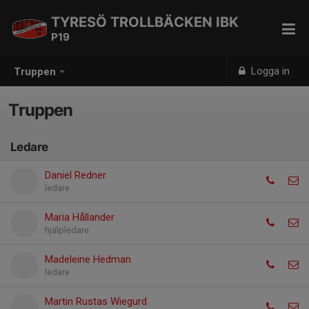
TYRESÖ TROLLBÄCKEN IBK
P19
Logga in
Truppen
Truppen
Ledare
Daniel Redner
ledare
Maria Hållander
hjälpledare
Madeleine Hedman
ledare
Martin Rustas Wiegurd