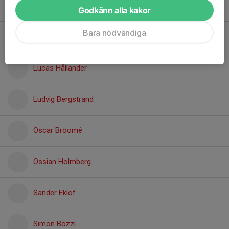
Leonard Larsson
Godkänn alla kakor
Bara nödvändiga
Loke Gröndal
Lucas Hållander
Ludvig Bergstrand
Oscar Broomé
Ossian Holmberg
Sander Eklöf
Simon Bozzi