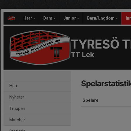
Herr
Dam
Junior
Barn/Ungdom
In
TYRESÖ T
TT Lek
Spelarstatisti
Hem
Nyheter
Spelare
Truppen
Matcher