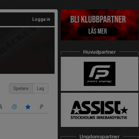
Logga in
Huvudpartner
Spelare
Lag
Ungdomspartner