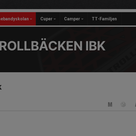
nebandyskolan
Cuper
Camper
TT-Familjen
ROLLBÄCKEN IBK
k