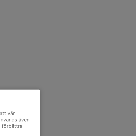
att vår
 används även
t förbättra