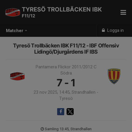
TYRESÖ TROLLBÄCKEN IBK
F11/12
Logga in
Matcher
Tyresö Trollbäcken IBK F11/12 - IBF Offensiv
Lidingö/Djurgårdens IF IBS
Pantamera Flickor 2011/2012 C
Södra
7 - 1
23 nov 2025, 14:45, Strandhallen -
Tyresö
Samling 13:45, Strandhallen