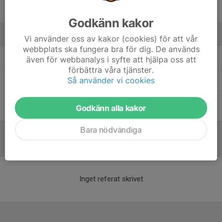
12. Wilma R.
Godkänn kakor
Ledare
Vi använder oss av kakor (cookies) för att vår
webbplats ska fungera bra för dig. De används
Henrik Brav
Tränare - Ledare
även för webbanalys i syfte att hjälpa oss att
förbättra våra tjänster.
Så använder vi cookies
Renée Malmén
Tränare
Godkänn alla kakor
Sandra Carlsvärd
Tränare - Ledare
Bara nödvändiga
Referat
Inget referat skrivet