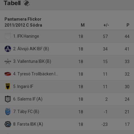
Tabell
Pantamera Flickor
2011/2012 C Södra
M
+/-
P
1. IFK Haninge
18
57
44
2. Älvsjö AIK IBF (B)
18
34
41
3. Vallentuna IBK (B)
18
15
33
4. Tyresö Trollbäcken IBK
18
11
32
5. Ingarö IF
18
11
30
6. Salems IF (A)
18
2
24
7. Täby FC (B)
18
-1
21
8. Farsta IBK (A)
18
-23
17