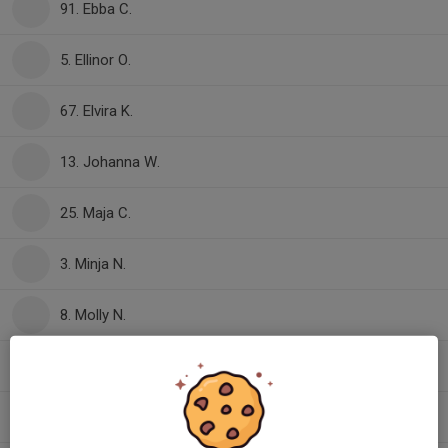
91. Ebba C.
5. Ellinor O.
67. Elvira K.
13. Johanna W.
25. Maja C.
3. Minja N.
8. Molly N.
2. Nora B.
17. Sofia S.