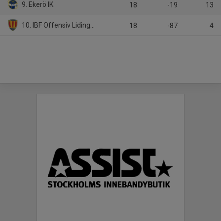
9. Ekerö IK
18
-19
13
10. IBF Offensiv Lidingö/Djurgårdens IF IBS
18
-87
4