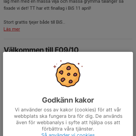
lag men med en massa vilja och massa grymma talanger så
fixade vi det! TT har ett finallag i BiS 11 april!
Stort grattis tjejer både till BiS...
Läs mer
Välkommen till F09/10
9 okt 2025
0 kommentarer
Godkänn kakor
Vi använder oss av kakor (cookies) för att vår
webbplats ska fungera bra för dig. De används
även för webbanalys i syfte att hjälpa oss att
förbättra våra tjänster.
Så använder vi cookies