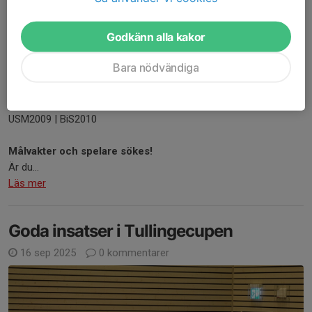
Godkänn alla kakor
F09/10 är ett engagerat gäng med glädje och stark lagkänsla på
Bara nödvändiga
och utanför plan.
Under säsongen 2025/26 spelar F09/10 i följande serier:
F09/10 A | F09/10 B | F09/10 C
USM2009 | BiS2010
Målvakter och spelare sökes!
Är du...
Läs mer
Goda insatser i Tullingecupen
16 sep 2025
0 kommentarer