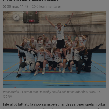
30 mar, 11:48
0 kommentarer
Vinst med 6-3 i semin mot Hässelby Hawks och nu stundar final i BiS F15
(2010)
Inte alltid lätt att få ihop samspelet när dessa tjejer spelar i olika