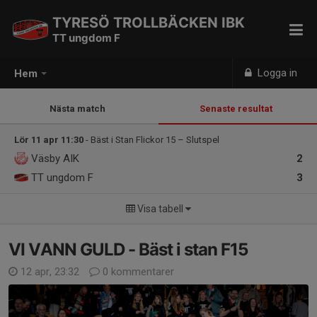
TYRESÖ TROLLBÄCKEN IBK
TT ungdom F
Logga in
Hem
Nästa match
Senaste resultat
Lör 11 apr 11:30
- Bäst i Stan Flickor 15 – Slutspel
Väsby AIK
2
TT ungdom F
3
Visa tabell
VI VANN GULD - Bäst i stan F15
12 apr, 23:32
0 kommentarer