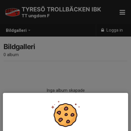
TYRESÖ TROLLBÄCKEN IBK
TT ungdom F
Logga in
Bildgalleri
Bildgalleri
0 album
Inga album skapade