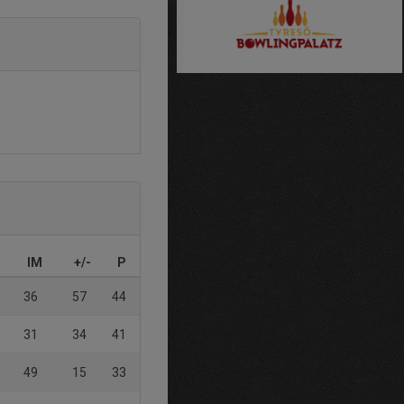
IM
+/-
P
36
57
44
31
34
41
49
15
33