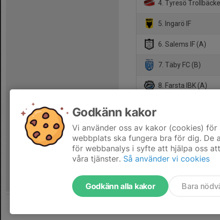
4. Tyresö Trollbäck
5. Ingarö IF
6. Salems IF (A)
7. Täby FC (B)
8. Farsta IBK (A)
9. Ekerö IK
Godkänn kakor
10. IBF Offensiv Lid
Vi använder oss av kakor (cookies) för 
webbplats ska fungera bra för dig. De
för webbanalys i syfte att hjälpa oss at
våra tjänster.
Så använder vi cookies
Godkänn alla kakor
Bara nödv
Tjäna pengar till laget