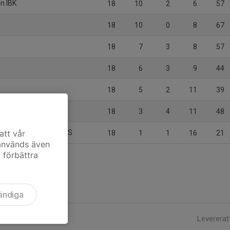
en IBK
18
10
2
6
57
18
10
0
8
67
18
7
3
8
57
18
6
3
9
44
18
5
2
11
39
18
3
4
11
48
ingö/Djurgårdens IF IBS
att vår
18
1
1
16
21
 används även
t förbättra
ändiga
Levererat