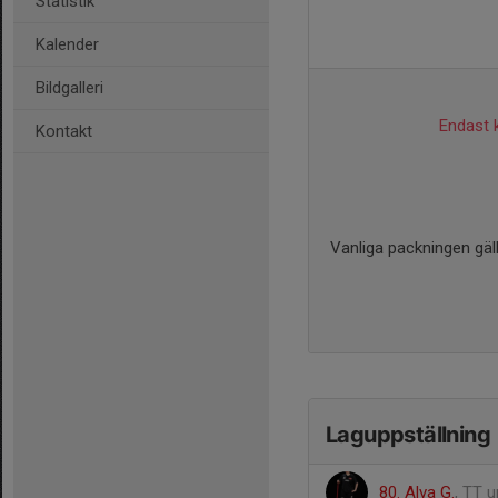
Statistik
Kalender
Bildgalleri
Endast k
Kontakt
Vanliga packningen gäll
Laguppställning
80. Alva G.
, TT 