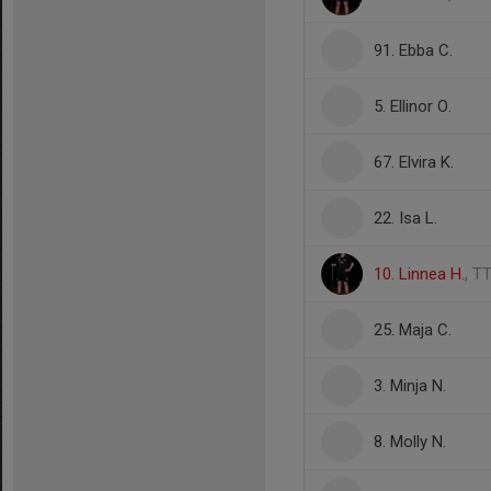
91. Ebba C.
5. Ellinor O.
67. Elvira K.
22. Isa L.
10. Linnea H.
, T
25. Maja C.
3. Minja N.
8. Molly N.