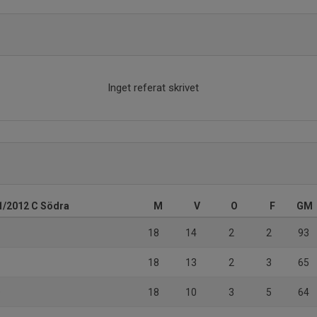
Inget referat skrivet
1/2012 C Södra
M
V
O
F
GM
18
14
2
2
93
18
13
2
3
65
)
18
10
3
5
64