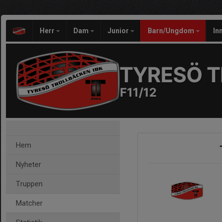
Herr
Dam
Junior
Barn/Ungdom
In
TYRESÖ T
F11/12
Hem
Nyheter
Truppen
Matcher