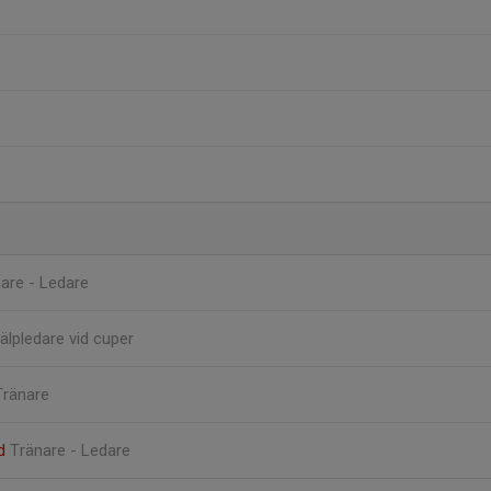
are - Ledare
jälpledare vid cuper
Tränare
rd
Tränare - Ledare