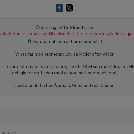
Samling 12:15, Strandhallen
allade kunde anmäla sig till aktiviteten. 7 personer var kallade.
Logga 
Första matchen är hemmamatch :)
Vi startar med promenad ute så kläder efter väder.
er- svarta strumpor, svarta shorts, svarta OCH vita matchtröjan, fyll
och glasögon. Ladda med en god natt sömn och mat.
I sekretariatet sitter Ålemark, Österlund och Olsson.
ungdom F