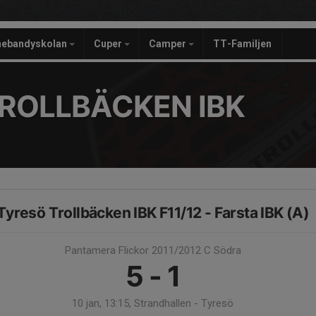
nebandyskolan
Cuper
Camper
TT-Familjen
ROLLBÄCKEN IBK
Tyresö Trollbäcken IBK F11/12 - Farsta IBK (A)
Pantamera Flickor 2011/2012 C Södra
5 - 1
10 jan, 13:15, Strandhallen - Tyresö