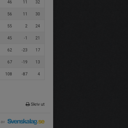
46
11
32
56
11
30
55
2
24
45
-1
21
62
-23
17
67
-19
13
108
-87
4
Skriv ut
 av