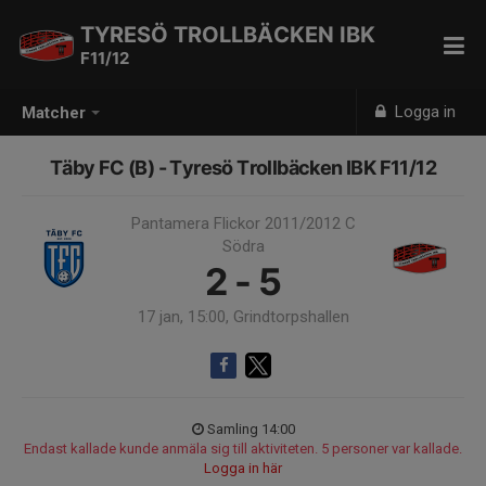
TYRESÖ TROLLBÄCKEN IBK
F11/12
Logga in
Matcher
Täby FC (B) - Tyresö Trollbäcken IBK F11/12
Pantamera Flickor 2011/2012 C
Södra
2 - 5
17 jan, 15:00, Grindtorpshallen
Samling 14:00
Endast kallade kunde anmäla sig till aktiviteten. 5 personer var kallade.
Logga in här