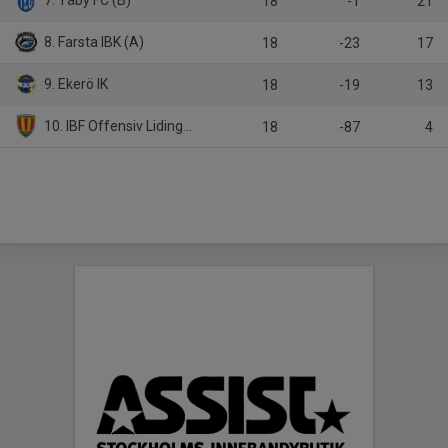
7. Täby FC (B)
18
-1
21
8. Farsta IBK (A)
18
-23
17
9. Ekerö IK
18
-19
13
10. IBF Offensiv Lidingö/Djurgårdens IF IBS
18
-87
4