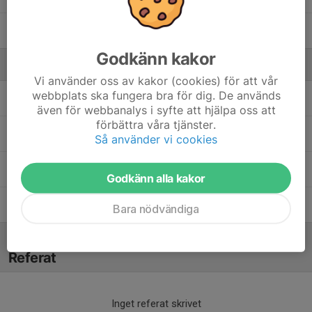
12. Wilma R.
Godkänn kakor
Ledare
Vi använder oss av kakor (cookies) för att vår
webbplats ska fungera bra för dig. De används
Henrik Brav
Tränare - Ledare
även för webbanalys i syfte att hjälpa oss att
förbättra våra tjänster.
Karolina Frisk
Lagledare - Ledare
Så använder vi cookies
Renée Malmén
Tränare
Godkänn alla kakor
Sandra Carlsvärd
Tränare - Ledare
Bara nödvändiga
Referat
Inget referat skrivet