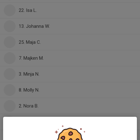
22. Isa L.
13. Johanna W.
25. Maja C.
7. Majken M.
3. Minja N.
8. Molly N.
2. Nora B.
17. Sofia S.
11. Vera B.