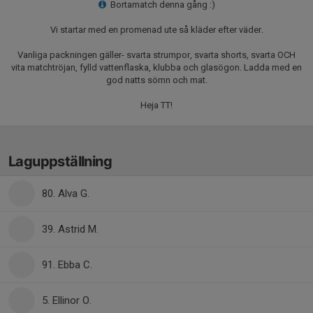
Bortamatch denna gång :)
Vi startar med en promenad ute så kläder efter väder.
Vanliga packningen gäller- svarta strumpor, svarta shorts, svarta OCH
vita matchtröjan, fylld vattenflaska, klubba och glasögon. Ladda med en
god natts sömn och mat.
Heja TT!
Laguppställning
80. Alva G.
39. Astrid M.
91. Ebba C.
5. Ellinor O.