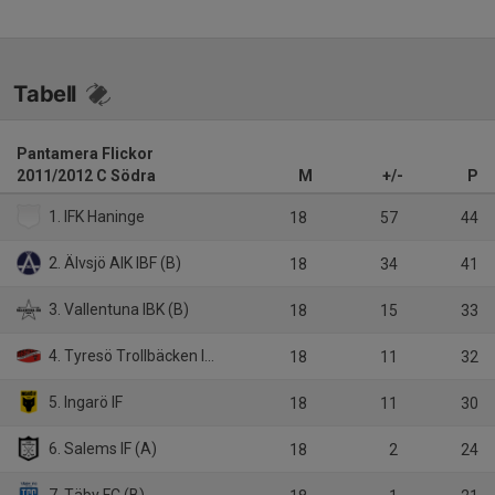
Tabell
Pantamera Flickor
2011/2012 C Södra
M
+/-
P
1. IFK Haninge
18
57
44
2. Älvsjö AIK IBF (B)
18
34
41
3. Vallentuna IBK (B)
18
15
33
4. Tyresö Trollbäcken IBK
18
11
32
5. Ingarö IF
18
11
30
6. Salems IF (A)
18
2
24