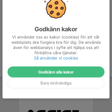
6. Nacka IBK
18
0
23
7. FBI Tullinge (A)
18
-2
20
8. Djurgårdens IF IBS / IBF Offensiv Lidingö
18
-12
20
Godkänn kakor
Vi använder oss av kakor (cookies) för att vår
9. Tyresö Trollbäcken IBK (A)
18
-57
9
webbplats ska fungera bra för dig. De används
även för webbanalys i syfte att hjälpa oss att
10. Tungelsta IF
18
-69
6
förbättra våra tjänster.
Så använder vi cookies
Godkänn alla kakor
Bara nödvändiga