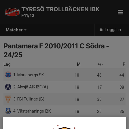
TYRESÖ TROLLBÄCKEN IBK
F11/12
Logga in
Matcher
Pantamera F 2010/2011 C Södra -
24/25
Lag
M
+/-
P
1. Mariebergs SK
18
46
44
2. Älvsjö AIK IBF (A)
18
17
38
3. FBI Tullinge (B)
18
35
37
4. Västerhaninge IBK
18
25
36
5. Ingarö IF
18
17
24