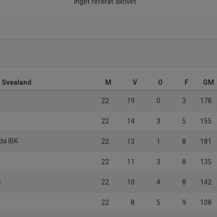
Inget referat skrivet
a Svealand
M
V
O
F
GM
22
19
0
3
178
22
14
3
5
155
da IBK
22
13
1
8
181
22
11
3
8
135
S
22
10
4
8
142
22
8
5
9
108