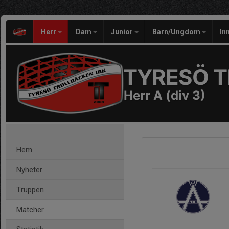
Herr
Dam
Junior
Barn/Ungdom
In
TYRESÖ T
Herr A (div 3)
Hem
Nyheter
Truppen
Matcher