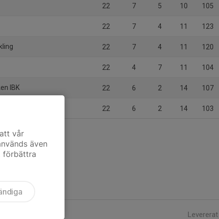
22
7
5
10
105
22
7
4
11
123
kling
22
7
4
11
120
22
4
7
11
104
ken IBK
22
6
2
14
107
22
6
2
14
103
att vår
 används även
t förbättra
ändiga
Levererat