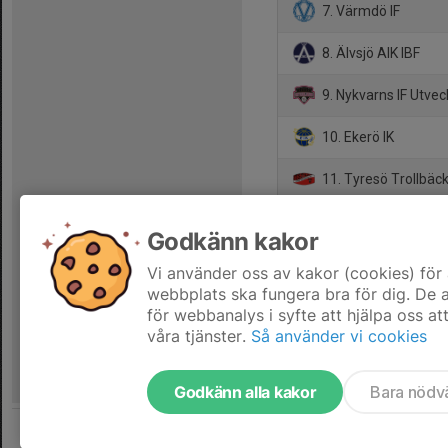
7. Värmdö IF
8. Älvsjö AIK IBF
9. Nykvarns IF Utvec
10. Ekerö IK
11. Tyresö Trollbäc
12. FBI Tullinge
Godkänn kakor
Vi använder oss av kakor (cookies) för 
webbplats ska fungera bra för dig. De
för webbanalys i syfte att hjälpa oss at
våra tjänster.
Så använder vi cookies
Godkänn alla kakor
Bara nödv
Tjäna pengar till laget