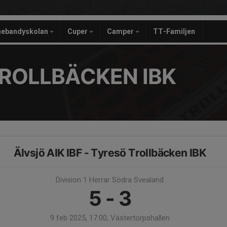
nebandyskolan
Cuper
Camper
TT-Familjen
ROLLBÄCKEN IBK
Älvsjö AIK IBF - Tyresö Trollbäcken IBK
Division 1 Herrar Södra Svealand
5 - 3
9 feb 2025, 17:00, Västertorpshallen